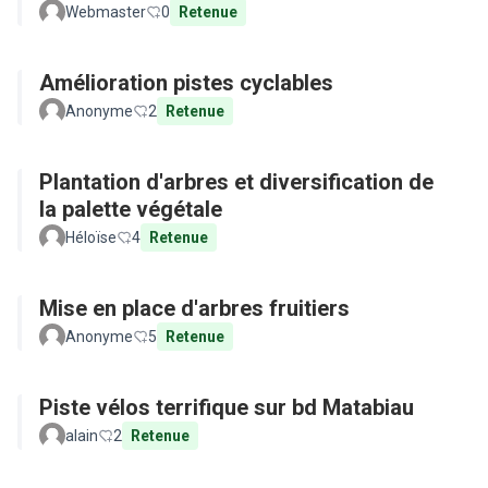
Webmaster
0
Retenue
Amélioration pistes cyclables
Anonyme
2
Retenue
Plantation d'arbres et diversification de
la palette végétale
Héloïse
4
Retenue
Mise en place d'arbres fruitiers
Anonyme
5
Retenue
Piste vélos terrifique sur bd Matabiau
alain
2
Retenue