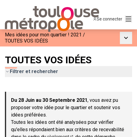
Menu
Se connecter
Mes idées pour mon quartier ! 2021
/
Menu p
TOUTES VOS IDÉES
TOUTES VOS IDÉES
Filtrer et rechercher
Passer la carte
Leaflet
|
©
OpenStreetMap
contributors
L'élément suivant est une carte qui présente les éléments de c
+
Du 28 Juin au 30 Septembre 2021
, vous avez pu
−
proposer votre idée pour le quartier et soutenir vos
idées préférées.
Toutes les idées ont été analysées pour vérifier
qu'elles répondaient bien aux critères de recevabilité
dans le cadre du
règlement
de cette démarche