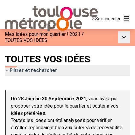
Menu
Se connecter
Mes idées pour mon quartier ! 2021
/
Menu p
TOUTES VOS IDÉES
TOUTES VOS IDÉES
Filtrer et rechercher
Passer la carte
Leaflet
|
©
OpenStreetMap
contributors
L'élément suivant est une carte qui présente les éléments de c
+
Du 28 Juin au 30 Septembre 2021
, vous avez pu
−
proposer votre idée pour le quartier et soutenir vos
idées préférées.
Toutes les idées ont été analysées pour vérifier
qu'elles répondaient bien aux critères de recevabilité
dans le cadre du
règlement
de cette démarche