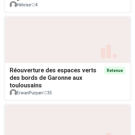
Héloïse
4
Réouverture des espaces verts
Retenue
des bords de Garonne aux
toulousains
ErwanPurpan
35