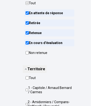
Tout
En attente de réponse
Retirée
Retenue
En cours d'évaluation
Non retenue
Territoire
Tout
1 - Capitole / Arnaud Bernard
/ Carmes
2 - Amidonniers / Compans-