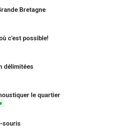
 Grande Bretagne
où c'est possible!
n délimitées
oustiquer le quartier
e
-souris