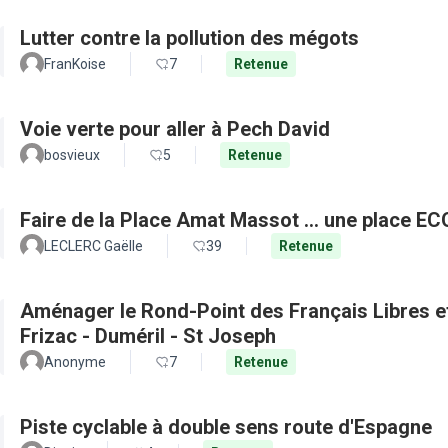
Lutter contre la pollution des mégots
FranKoise
7
Retenue
Voie verte pour aller à Pech David
bosvieux
5
Retenue
Faire de la Place Amat Massot ... une place E
LECLERC Gaëlle
39
Retenue
Aménager le Rond-Point des Français Libres et 
Frizac - Duméril - St Joseph
Anonyme
7
Retenue
Piste cyclable à double sens route d'Espagne