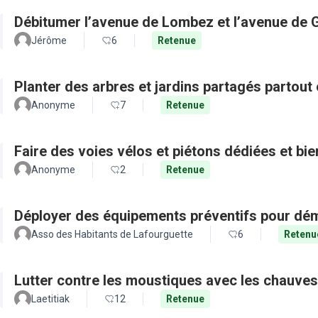
Débitumer l’avenue de Lombez et l’avenue de
Jérôme
6
Retenue
Planter des arbres et jardins partagés partout 
Anonyme
7
Retenue
Faire des voies vélos et piétons dédiées et bie
Anonyme
2
Retenue
Déployer des équipements préventifs pour dém
Asso des Habitants de Lafourguette
6
Retenu
Lutter contre les moustiques avec les chauves
Laetitiak
12
Retenue