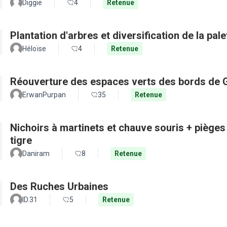
Diggie
4
Retenue
Plantation d'arbres et diversification de la pal
Héloïse
4
Retenue
Réouverture des espaces verts des bords de 
ErwanPurpan
35
Retenue
Nichoirs à martinets et chauve souris + pièges
tigre
Daniram
8
Retenue
Des Ruches Urbaines
ID.31
5
Retenue