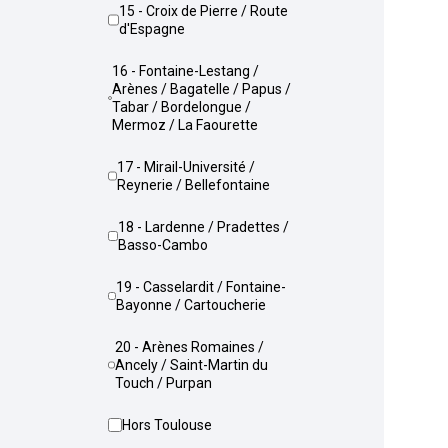
15 - Croix de Pierre / Route
d'Espagne
16 - Fontaine-Lestang /
Arènes / Bagatelle / Papus /
Tabar / Bordelongue /
Mermoz / La Faourette
17 - Mirail-Université /
Reynerie / Bellefontaine
18 - Lardenne / Pradettes /
Basso-Cambo
19 - Casselardit / Fontaine-
Bayonne / Cartoucherie
20 - Arènes Romaines /
Ancely / Saint-Martin du
Touch / Purpan
Hors Toulouse