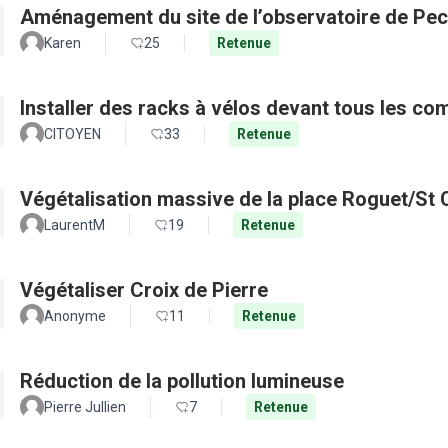
Aménagement du site de l’observatoire de Pec
Karen
25
Retenue
Installer des racks à vélos devant tous les c
CITOYEN
33
Retenue
Végétalisation massive de la place Roguet/St 
LaurentM
19
Retenue
Végétaliser Croix de Pierre
Anonyme
11
Retenue
Réduction de la pollution lumineuse
Pierre Jullien
7
Retenue