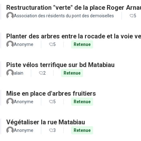
Restructuration "verte" de la place Roger Arn
Association des résidents du pont des demoiselles
5
Planter des arbres entre la rocade et la voie ve
Anonyme
5
Retenue
Piste vélos terrifique sur bd Matabiau
alain
2
Retenue
Mise en place d'arbres fruitiers
Anonyme
5
Retenue
Végétaliser la rue Matabiau
Anonyme
3
Retenue