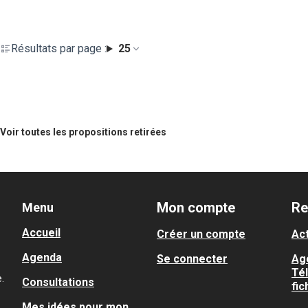
Résultats par page :
25
Voir toutes les propositions retirées
Mon compte
Re
Menu
Accueil
Créer un compte
Act
Agenda
Se connecter
Ag
Té
.
Consultations
fic
Mes idées pour mon