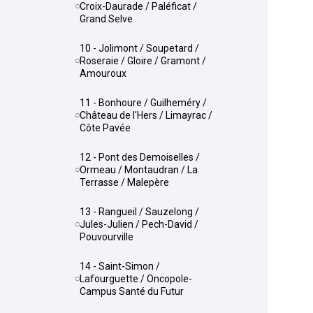
Croix-Daurade / Paléficat /
Grand Selve
10 - Jolimont / Soupetard /
Roseraie / Gloire / Gramont /
Amouroux
11 - Bonhoure / Guilheméry /
Château de l'Hers / Limayrac /
Côte Pavée
12 - Pont des Demoiselles /
Ormeau / Montaudran / La
Terrasse / Malepère
13 - Rangueil / Sauzelong /
Jules-Julien / Pech-David /
Pouvourville
14 - Saint-Simon /
Lafourguette / Oncopole-
Campus Santé du Futur