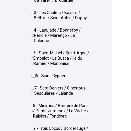
Caffarelli / Brouardel
3 - Les Chalets / Bayard /
Belfort / Saint Aubin / Dupuy
4 - Lapujade / Bonnefoy /
Périole / Marengo / La
Colonne
5 - Saint-Michel / Saint-Agne /
Empalot / Le Busca / Ile du
Ramier / Monplaisir
6 - Saint-Cyprien
7 - Sept Deniers / Ginestous-
Sesquières / Lalande
8 - Minimes / Barrière de Paris
/ Ponts-Jumeaux / La Vache /
Raisins / Fondeyre
9 - Trois Cocus / Borderouge /