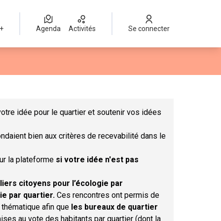
 +
Agenda
Activités
Se connecter
Leaflet
|
©
OpenStreetMap
contributors
mme des points de carte. L'élément peut être utilisé avec un lect
otre idée pour le quartier et soutenir vos idées
ndaient bien aux critères de recevabilité dans le
sur la plateforme
si votre idée n'est pas
liers citoyens pour l’écologie par
ie par quartier.
Ces rencontres ont permis de
r thématique afin que
les bureaux de quartier
ises au vote des habitants par quartier (dont la