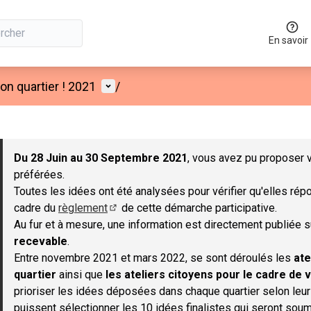
En savoir
Menu utilisateur
n quartier ! 2021
/
 la carte
 suivant est une carte qui présente les éléments de cette page co
Du 28 Juin au 30 Septembre 2021
, vous avez pu proposer v
préférées.
Toutes les idées ont été analysées pour vérifier qu'elles répo
cadre du
règlement
de cette démarche participative.
(S'ouvre dans un nouvel onglet)
Au fur et à mesure, une information est directement publiée 
recevable
.
Entre novembre 2021 et mars 2022, se sont déroulés les
ate
quartier
ainsi que
les ateliers citoyens pour le cadre de v
prioriser les idées déposées dans chaque quartier selon leu
puissent sélectionner les 10 idées finalistes qui seront soum