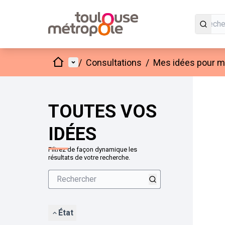
Accueil
Menu principal
/
Consultations
/
Mes idées pour mo
Passer
L'élément
+
−
TOUTES VOS
IDÉES
Filtrez de façon dynamique les
résultats de votre recherche.
État