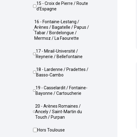
15 - Croix de Pierre / Route
d'Espagne
16 - Fontaine-Lestang /
Arènes / Bagatelle / Papus /
Tabar / Bordelongue /
Mermoz / La Faourette
17 - Mirail-Université /
Reynerie / Bellefontaine
18 - Lardenne / Pradettes /
Basso-Cambo
19 - Casselardit / Fontaine-
Bayonne / Cartoucherie
20 - Arènes Romaines /
Ancely / Saint-Martin du
Touch / Purpan
Hors Toulouse