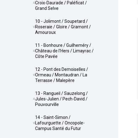
Croix-Daurade / Paléficat /
Grand Selve
10 - Jolimont / Soupetard /
Roseraie / Gloire / Gramont /
Amouroux
11 - Bonhoure / Guilheméry /
Château de l'Hers / Limayrac /
Côte Pavée
12 - Pont des Demoiselles /
Ormeau / Montaudran / La
Terrasse / Malepère
13 - Rangueil / Sauzelong /
Jules-Julien / Pech-David /
Pouvourville
14 - Saint-Simon /
Lafourguette / Oncopole-
Campus Santé du Futur