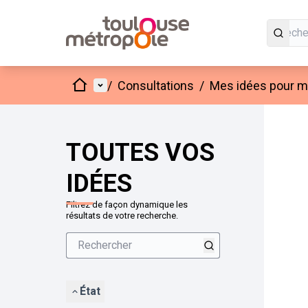
Accueil
Menu principal
/
Consultations
/
Mes idées pour mo
Passer
L'élément
+
−
TOUTES VOS
IDÉES
Filtrez de façon dynamique les
résultats de votre recherche.
État