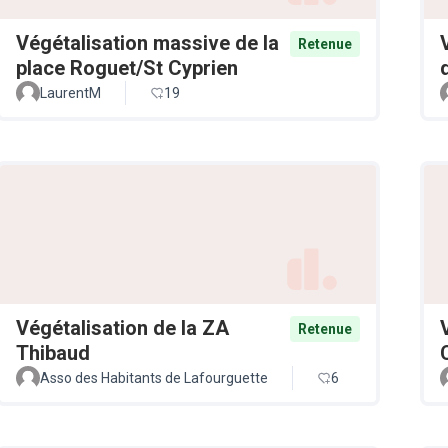
Végétalisation massive de la
Retenue
place Roguet/St Cyprien
LaurentM
19
Végétalisation de la ZA
Retenue
Thibaud
Asso des Habitants de Lafourguette
6