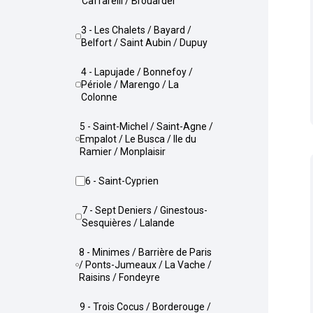
Caffarelli / Brouardel
3 - Les Chalets / Bayard /
Belfort / Saint Aubin / Dupuy
4 - Lapujade / Bonnefoy /
Périole / Marengo / La
Colonne
5 - Saint-Michel / Saint-Agne /
Empalot / Le Busca / Ile du
Ramier / Monplaisir
6 - Saint-Cyprien
7 - Sept Deniers / Ginestous-
Sesquières / Lalande
8 - Minimes / Barrière de Paris
/ Ponts-Jumeaux / La Vache /
Raisins / Fondeyre
9 - Trois Cocus / Borderouge /