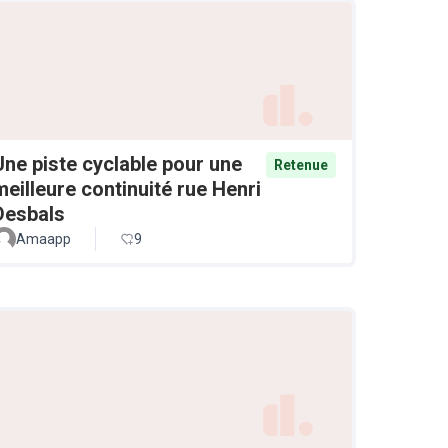
Une piste cyclable pour une
Retenue
meilleure continuité rue Henri
Desbals
Amaapp
9