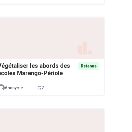
Végétaliser les abords des
Retenue
écoles Marengo-Périole
Anonyme
2