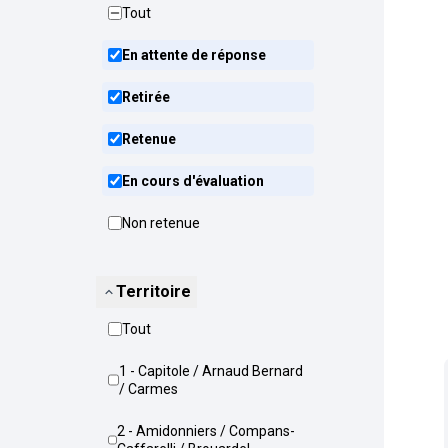
Tout
En attente de réponse
Retirée
Retenue
En cours d'évaluation
Non retenue
Territoire
Tout
1 - Capitole / Arnaud Bernard
/ Carmes
2 - Amidonniers / Compans-