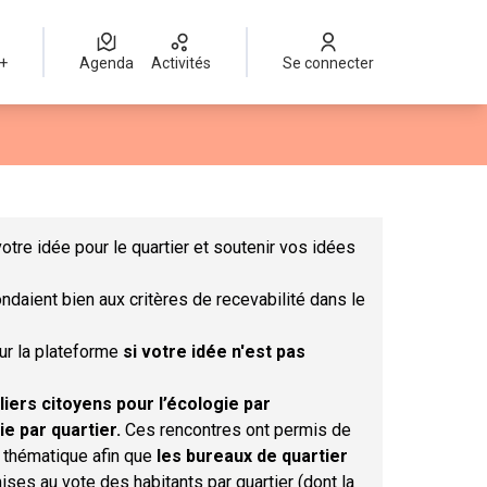
 +
Agenda
Activités
Se connecter
Leaflet
|
©
OpenStreetMap
contributors
mme des points de carte. L'élément peut être utilisé avec un lect
otre idée pour le quartier et soutenir vos idées
ndaient bien aux critères de recevabilité dans le
sur la plateforme
si votre idée n'est pas
liers citoyens pour l’écologie par
ie par quartier.
Ces rencontres ont permis de
r thématique afin que
les bureaux de quartier
ises au vote des habitants par quartier (dont la