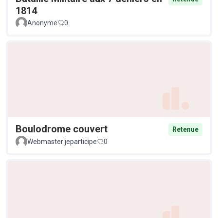
1814
Anonyme
0
Boulodrome couvert
Retenue
Webmaster jeparticipe
0