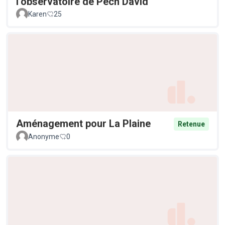
l’observatoire de Pech David
Karen
25
Aménagement pour La Plaine
Retenue
Anonyme
0