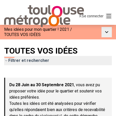
Menu
Se connecter
Mes idées pour mon quartier ! 2021
/
Menu p
TOUTES VOS IDÉES
TOUTES VOS IDÉES
Filtrer et rechercher
Passer la carte
Leaflet
|
©
OpenStreetMap
contributors
L'élément suivant est une carte qui présente les éléments de c
+
Du 28 Juin au 30 Septembre 2021
, vous avez pu
−
proposer votre idée pour le quartier et soutenir vos
idées préférées.
Toutes les idées ont été analysées pour vérifier
qu'elles répondaient bien aux critères de recevabilité
dans le cadre du
règlement
de cette démarche