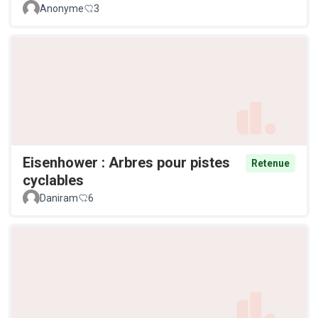
Anonyme
3
Eisenhower : Arbres pour pistes
Retenue
cyclables
Daniram
6