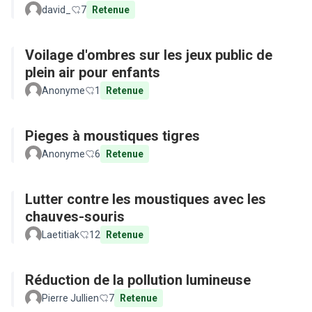
david_
7
Retenue
Voilage d'ombres sur les jeux public de
plein air pour enfants
Anonyme
1
Retenue
Pieges à moustiques tigres
Anonyme
6
Retenue
Lutter contre les moustiques avec les
chauves-souris
Laetitiak
12
Retenue
Réduction de la pollution lumineuse
Pierre Jullien
7
Retenue