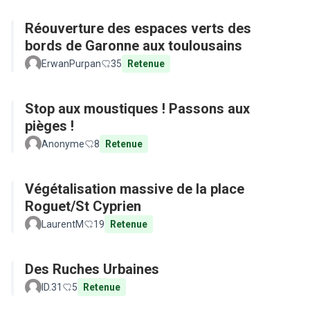
Réouverture des espaces verts des
bords de Garonne aux toulousains
ErwanPurpan
35
Retenue
Stop aux moustiques ! Passons aux
pièges !
Anonyme
8
Retenue
Végétalisation massive de la place
Roguet/St Cyprien
LaurentM
19
Retenue
Des Ruches Urbaines
ID.31
5
Retenue