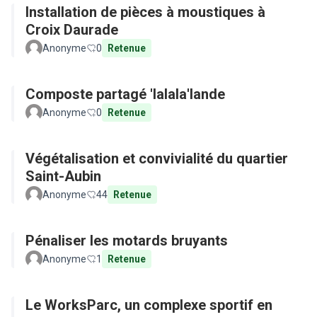
Installation de pièces à moustiques à
Croix Daurade
Anonyme
0
Retenue
Composte partagé 'lalala'lande
Anonyme
0
Retenue
Végétalisation et convivialité du quartier
Saint-Aubin
Anonyme
44
Retenue
Pénaliser les motards bruyants
Anonyme
1
Retenue
Le WorksParc, un complexe sportif en