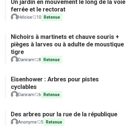
Un jardin en mouvement le long de la voie
ferrée et le rectorat
Héloïse
10
Retenue
Nichoirs à martinets et chauve souris +
pièges à larves ou à adulte de moustique
tigre
Daniram
8
Retenue
Eisenhower : Arbres pour pistes
cyclables
Daniram
6
Retenue
Des arbres pour la rue de la république
Anonyme
5
Retenue