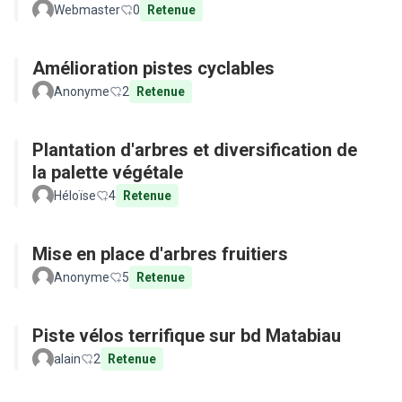
Webmaster
0
Retenue
Amélioration pistes cyclables
Anonyme
2
Retenue
Plantation d'arbres et diversification de
la palette végétale
Héloïse
4
Retenue
Mise en place d'arbres fruitiers
Anonyme
5
Retenue
Piste vélos terrifique sur bd Matabiau
alain
2
Retenue