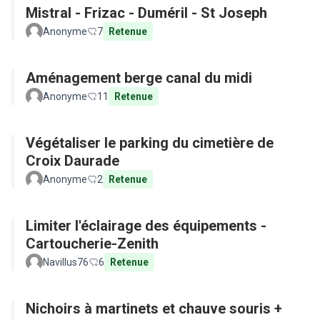
Mistral - Frizac - Duméril - St Joseph
Anonyme
7
Retenue
Aménagement berge canal du midi
Anonyme
11
Retenue
Végétaliser le parking du cimetière de
Croix Daurade
Anonyme
2
Retenue
Limiter l'éclairage des équipements -
Cartoucherie-Zenith
Navillus76
6
Retenue
Nichoirs à martinets et chauve souris +