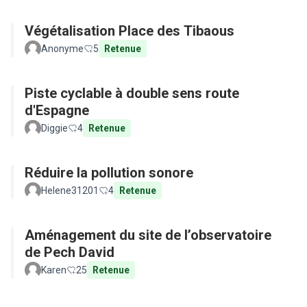
Végétalisation Place des Tibaous
Anonyme
5
Retenue
Piste cyclable à double sens route
d'Espagne
Diggie
4
Retenue
Réduire la pollution sonore
Helene31201
4
Retenue
Aménagement du site de l’observatoire
de Pech David
Karen
25
Retenue