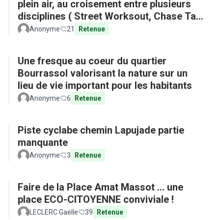
plein air, au croisement entre plusieurs
disciplines ( Street Worksout, Chase Tag,
Parkour)
Anonyme
21
Retenue
Une fresque au coeur du quartier
Bourrassol valorisant la nature sur un
lieu de vie important pour les habitants
Anonyme
6
Retenue
Piste cyclabe chemin Lapujade partie
manquante
Anonyme
3
Retenue
Faire de la Place Amat Massot ... une
place ECO-CITOYENNE conviviale !
LECLERC Gaëlle
39
Retenue