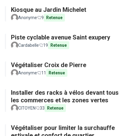
Kiosque au Jardin Michelet
Anonyme
9
Retenue
Piste cyclable avenue Saint exupery
Cardabelle
19
Retenue
Végétaliser Croix de Pierre
Anonyme
11
Retenue
Installer des racks à vélos devant tous
les commerces et les zones vertes
CITOYEN
33
Retenue
Végétaliser pour limiter la surchauffe
estivale et confort de quartier...