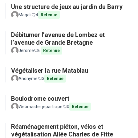
Une structure de jeux au jardin du Barry
Magali
4
Retenue
Débitumer l’avenue de Lombez et
l’avenue de Grande Bretagne
Jérôme
6
Retenue
Végétaliser la rue Matabiau
Anonyme
3
Retenue
Boulodrome couvert
Webmaster jeparticipe
0
Retenue
Réaménagement piéton, vélos et
végétalisation Allée Charles de Fitte