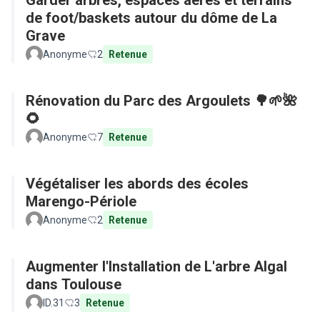
Garder arbres, espaces aérés et terrains
de foot/baskets autour du dôme de La
Grave
Anonyme
2
Retenue
Rénovation du Parc des Argoulets 🌳🌱🌺
🌻
Anonyme
7
Retenue
Végétaliser les abords des écoles
Marengo-Périole
Anonyme
2
Retenue
Augmenter l'Installation de L'arbre Algal
dans Toulouse
ID.31
3
Retenue