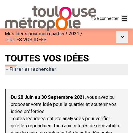
Menu
Se connecter
Mes idées pour mon quartier ! 2021
/
Menu p
TOUTES VOS IDÉES
TOUTES VOS IDÉES
Filtrer et rechercher
Passer la carte
Leaflet
|
©
OpenStreetMap
contributors
L'élément suivant est une carte qui présente les éléments de c
+
Du 28 Juin au 30 Septembre 2021
, vous avez pu
−
proposer votre idée pour le quartier et soutenir vos
idées préférées.
Toutes les idées ont été analysées pour vérifier
qu'elles répondaient bien aux critères de recevabilité
dans le cadre du
règlement
de cette démarche