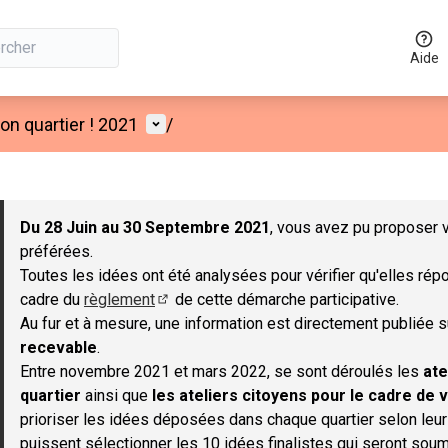
Aide
Menu utilisateur
n quartier ! 2021
/
 la carte
 suivant est une carte qui présente les éléments de cette page co
Du 28 Juin au 30 Septembre 2021
, vous avez pu proposer v
préférées.
Toutes les idées ont été analysées pour vérifier qu'elles répo
cadre du
règlement
de cette démarche participative.
(S'ouvre dans un nouvel onglet)
Au fur et à mesure, une information est directement publiée 
recevable
.
Entre novembre 2021 et mars 2022, se sont déroulés les
ate
quartier
ainsi que
les ateliers citoyens pour le cadre de v
prioriser les idées déposées dans chaque quartier selon leu
puissent sélectionner les 10 idées finalistes qui seront soum