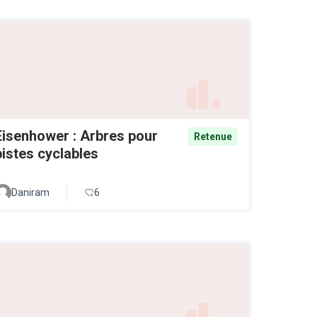
Eisenhower : Arbres pour
Retenue
pistes cyclables
Daniram
6