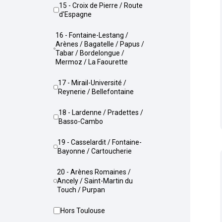
15 - Croix de Pierre / Route
d'Espagne
16 - Fontaine-Lestang /
Arènes / Bagatelle / Papus /
Tabar / Bordelongue /
Mermoz / La Faourette
17 - Mirail-Université /
Reynerie / Bellefontaine
18 - Lardenne / Pradettes /
Basso-Cambo
19 - Casselardit / Fontaine-
Bayonne / Cartoucherie
20 - Arènes Romaines /
Ancely / Saint-Martin du
Touch / Purpan
Hors Toulouse