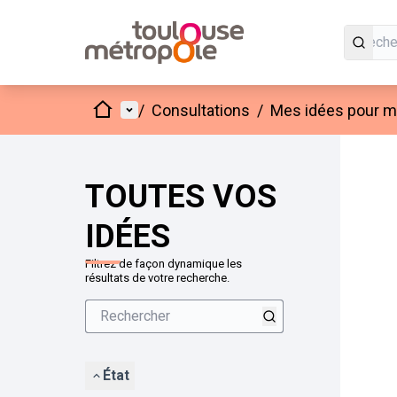
Accueil
Menu principal
/
Consultations
/
Mes idées pour mo
Passer
L'élément
+
−
TOUTES VOS
IDÉES
Filtrez de façon dynamique les
résultats de votre recherche.
État