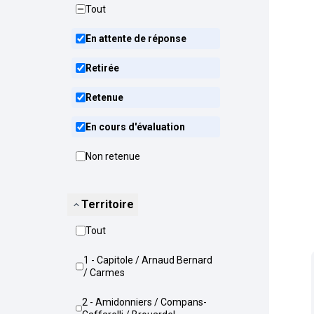
Tout
En attente de réponse
Retirée
Retenue
En cours d'évaluation
Non retenue
Territoire
Tout
1 - Capitole / Arnaud Bernard
/ Carmes
2 - Amidonniers / Compans-