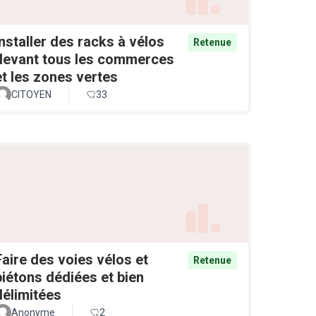
Installer des racks à vélos
Retenue
devant tous les commerces
et les zones vertes
CITOYEN
33
Faire des voies vélos et
Retenue
piétons dédiées et bien
délimitées
Anonyme
2