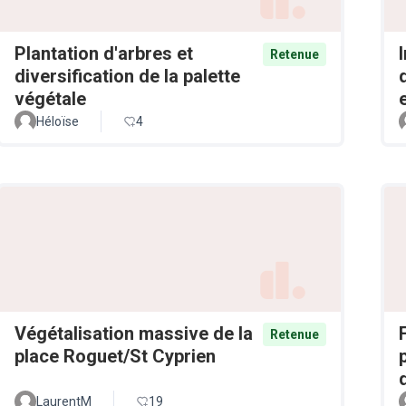
Plantation d'arbres et
Retenue
diversification de la palette
végétale
Héloïse
4
Végétalisation massive de la
Retenue
place Roguet/St Cyprien
LaurentM
19