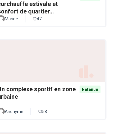
surchauffe estivale et
confort de quartier...
Marine
47
Un complexe sportif en zone
Retenue
urbaine
Anonyme
58