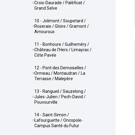
Croix-Daurade / Paléficat /
Grand Selve
10 - Jolimont / Soupetard /
Roseraie / Gloire / Gramont /
Amouroux
11 - Bonhoure / Guilheméry /
Château de l'Hers / Limayrac /
Côte Pavée
12 - Pont des Demoiselles /
Ormeau / Montaudran / La
Terrasse / Malepère
13 - Rangueil / Sauzelong /
Jules-Julien / Pech-David /
Pouvourville
14 - Saint-Simon /
Lafourguette / Oncopole-
Campus Santé du Futur