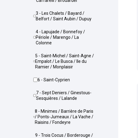
Caffarelli / Brouardel
3 - Les Chalets / Bayard /
Belfort / Saint Aubin / Dupuy
4 - Lapujade / Bonnefoy /
Périole / Marengo / La
Colonne
5 - Saint-Michel / Saint-Agne /
Empalot / Le Busca / Ile du
Ramier / Monplaisir
6 - Saint-Cyprien
7 - Sept Deniers / Ginestous-
Sesquières / Lalande
8 - Minimes / Barrière de Paris
/ Ponts-Jumeaux / La Vache /
Raisins / Fondeyre
9 - Trois Cocus / Borderouge /