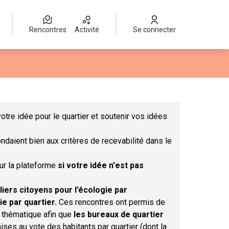
Rencontres
Activité
Se connecter
Leaflet
|
©
OpenStreetMap
contributors
mme des points de carte. L'élément peut être utilisé avec un lect
otre idée pour le quartier et soutenir vos idées
ndaient bien aux critères de recevabilité dans le
sur la plateforme
si votre idée n'est pas
liers citoyens pour l’écologie par
ie par quartier.
Ces rencontres ont permis de
r thématique afin que
les bureaux de quartier
ises au vote des habitants par quartier (dont la