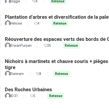
Diggie
4
Retenue
Plantation d'arbres et diversification de la pal
Héloïse
4
Retenue
Réouverture des espaces verts des bords de 
ErwanPurpan
35
Retenue
Nichoirs à martinets et chauve souris + pièges
tigre
Daniram
8
Retenue
Des Ruches Urbaines
ID.31
5
Retenue