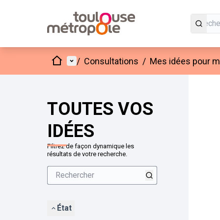
Accueil
Menu principal
/
Consultations
/
Mes idées pour mo
Passer
L'élément
+
−
TOUTES VOS
IDÉES
Filtrez de façon dynamique les
résultats de votre recherche.
État