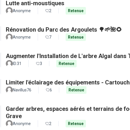
Lutte anti-moustiques
Anonyme
2
Retenue
Rénovation du Parc des Argoulets 🌳🌱🌺🌻
Anonyme
7
Retenue
Augmenter l'Installation de L'arbre Algal dans
ID.31
3
Retenue
Limiter l'éclairage des équipements - Cartouch
Navillus76
6
Retenue
Garder arbres, espaces aérés et terrains de f
Grave
Anonyme
2
Retenue