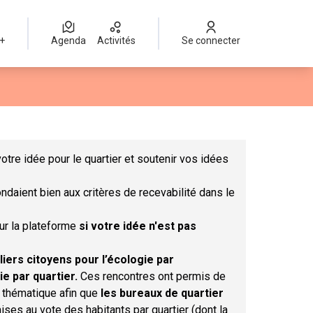
 +
Agenda
Activités
Se connecter
Leaflet
|
©
OpenStreetMap
contributors
mme des points de carte. L'élément peut être utilisé avec un lect
otre idée pour le quartier et soutenir vos idées
ndaient bien aux critères de recevabilité dans le
sur la plateforme
si votre idée n'est pas
liers citoyens pour l’écologie par
ie par quartier.
Ces rencontres ont permis de
r thématique afin que
les bureaux de quartier
ises au vote des habitants par quartier (dont la