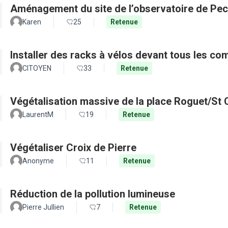
Aménagement du site de l’observatoire de Pec
Karen
25
Retenue
Installer des racks à vélos devant tous les c
CITOYEN
33
Retenue
Végétalisation massive de la place Roguet/St 
LaurentM
19
Retenue
Végétaliser Croix de Pierre
Anonyme
11
Retenue
Réduction de la pollution lumineuse
Pierre Jullien
7
Retenue