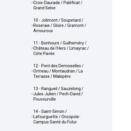
Croix-Daurade / Paléficat /
Grand Selve
10 - Jolimont / Soupetard /
Roseraie / Gloire / Gramont /
Amouroux
11 - Bonhoure / Guilheméry /
Château de l'Hers / Limayrac /
Côte Pavée
12 - Pont des Demoiselles /
Ormeau / Montaudran / La
Terrasse / Malepère
13 - Rangueil / Sauzelong /
Jules-Julien / Pech-David /
Pouvourville
14 - Saint-Simon /
Lafourguette / Oncopole-
Campus Santé du Futur