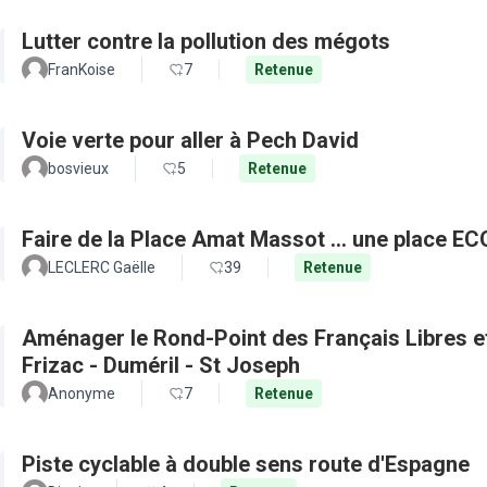
Lutter contre la pollution des mégots
FranKoise
7
Retenue
Voie verte pour aller à Pech David
bosvieux
5
Retenue
Faire de la Place Amat Massot ... une place E
LECLERC Gaëlle
39
Retenue
Aménager le Rond-Point des Français Libres et 
Frizac - Duméril - St Joseph
Anonyme
7
Retenue
Piste cyclable à double sens route d'Espagne