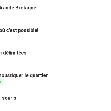
 Grande Bretagne
où c'est possible!
n délimitées
oustiquer le quartier
e
-souris