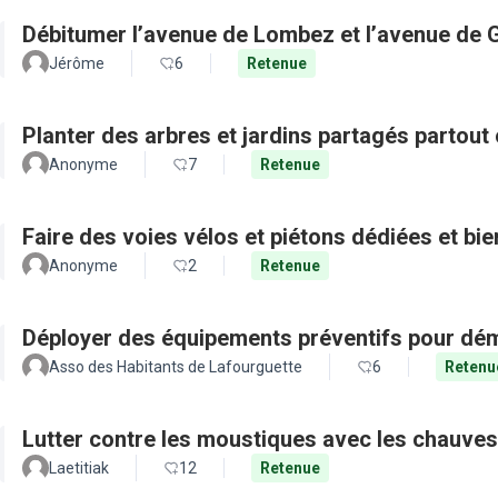
Débitumer l’avenue de Lombez et l’avenue de
Jérôme
6
Retenue
Planter des arbres et jardins partagés partout 
Anonyme
7
Retenue
Faire des voies vélos et piétons dédiées et bie
Anonyme
2
Retenue
Déployer des équipements préventifs pour dém
Asso des Habitants de Lafourguette
6
Retenu
Lutter contre les moustiques avec les chauves
Laetitiak
12
Retenue