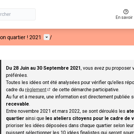
En savoir
Menu utilisateur
n quartier ! 2021
/
 la carte
 suivant est une carte qui présente les éléments de cette page co
Du 28 Juin au 30 Septembre 2021
, vous avez pu proposer v
préférées.
Toutes les idées ont été analysées pour vérifier qu'elles répo
cadre du
règlement
de cette démarche participative.
(S'ouvre dans un nouvel onglet)
Au fur et à mesure, une information est directement publiée 
recevable
.
Entre novembre 2021 et mars 2022, se sont déroulés les
ate
quartier
ainsi que
les ateliers citoyens pour le cadre de v
prioriser les idées déposées dans chaque quartier selon leu
puissent sélectionner les 10 idées finalistes qui seront soum