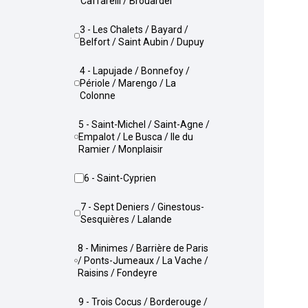
Caffarelli / Brouardel
3 - Les Chalets / Bayard /
Belfort / Saint Aubin / Dupuy
4 - Lapujade / Bonnefoy /
Périole / Marengo / La
Colonne
5 - Saint-Michel / Saint-Agne /
Empalot / Le Busca / Ile du
Ramier / Monplaisir
6 - Saint-Cyprien
7 - Sept Deniers / Ginestous-
Sesquières / Lalande
8 - Minimes / Barrière de Paris
/ Ponts-Jumeaux / La Vache /
Raisins / Fondeyre
9 - Trois Cocus / Borderouge /