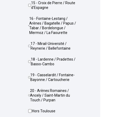
15 - Croix de Pierre / Route
d'Espagne
16 - Fontaine-Lestang /
Arènes / Bagatelle / Papus /
Tabar / Bordelongue /
Mermoz / La Faourette
17 - Mirail-Université /
Reynerie / Bellefontaine
18 - Lardenne / Pradettes /
Basso-Cambo
19 - Casselardit / Fontaine-
Bayonne / Cartoucherie
20 - Arènes Romaines /
Ancely / Saint-Martin du
Touch / Purpan
Hors Toulouse