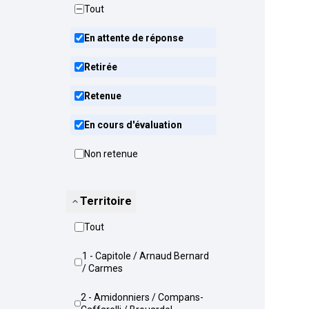
Tout
En attente de réponse
Retirée
Retenue
En cours d'évaluation
Non retenue
Territoire
Tout
1 - Capitole / Arnaud Bernard
/ Carmes
2 - Amidonniers / Compans-