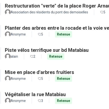
Restructuration "verte" de la place Roger Arn
Association des résidents du pont des demoiselles
5
Planter des arbres entre la rocade et la voie ve
Anonyme
5
Retenue
Piste vélos terrifique sur bd Matabiau
alain
2
Retenue
Mise en place d'arbres fruitiers
Anonyme
5
Retenue
Végétaliser la rue Matabiau
Anonyme
3
Retenue