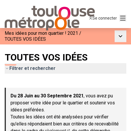
Menu
Se connecter
Mes idées pour mon quartier ! 2021
/
Menu p
TOUTES VOS IDÉES
TOUTES VOS IDÉES
Filtrer et rechercher
Passer la carte
Leaflet
|
©
OpenStreetMap
contributors
L'élément suivant est une carte qui présente les éléments de c
+
Du 28 Juin au 30 Septembre 2021
, vous avez pu
−
proposer votre idée pour le quartier et soutenir vos
idées préférées.
Toutes les idées ont été analysées pour vérifier
qu'elles répondaient bien aux critères de recevabilité
dans le cadre du
règlement
de cette démarche