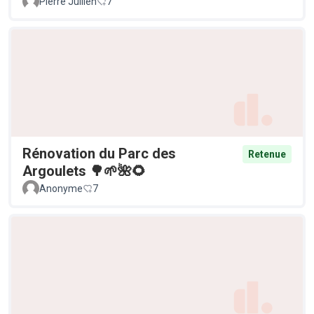
Pierre Jullien
7
Rénovation du Parc des
Retenue
Argoulets 🌳🌱🌺🌻
Anonyme
7