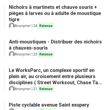
Nichoirs à martinets et chauve souris +
pièges à larves ou à adulte de moustique
tigre
Anonyme
24
Retenue
Anti-moustiques - Distribuer des nichoirs
à chauves-souris
Anonyme
23
Retenue
Le WorksParc, un complexe sportif en
plein air, au croisement entre plusieurs
disciplines ( Street Worksout, Chase Tag,
Parkour)
Anonyme
21
Retenue
Piste cyclable avenue Saint exupery