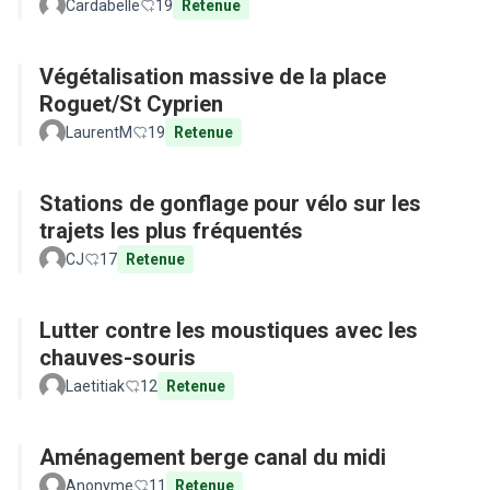
Cardabelle
19
Retenue
Végétalisation massive de la place
Roguet/St Cyprien
LaurentM
19
Retenue
Stations de gonflage pour vélo sur les
trajets les plus fréquentés
CJ
17
Retenue
Lutter contre les moustiques avec les
chauves-souris
Laetitiak
12
Retenue
Aménagement berge canal du midi
Anonyme
11
Retenue