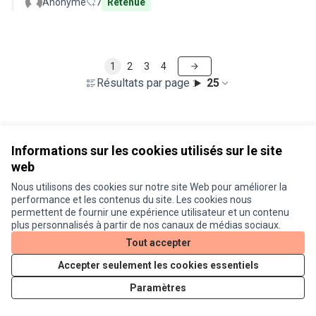
Anonyme
7
Retenue
1
2
3
4
Résultats par page :
25
Voir toutes les propositions retirées
Informations sur les cookies utilisés sur le site
web
Nous utilisons des cookies sur notre site Web pour améliorer la
Conditions d'utilisation
performance et les contenus du site. Les cookies nous
Paramètres des cookies
permettent de fournir une expérience utilisateur et un contenu
Je participe ! sur X
Je participe ! sur Facebook
Je participe ! sur Instagram
plus personnalisés à partir de nos canaux de médias sociaux.
(Lien externe)
(Lien externe)
(Lien externe)
Tout accepter
Accepter seulement les cookies essentiels
Licence Cre
(Lien extern
Paramètres
(Lien externe)
Site réalisé grâce au
logiciel libre Decidim
.
(Lien externe)