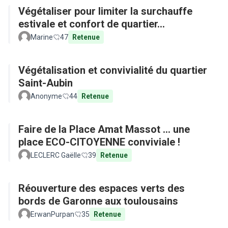
Végétaliser pour limiter la surchauffe
estivale et confort de quartier...
Marine
47
Retenue
Végétalisation et convivialité du quartier
Saint-Aubin
Anonyme
44
Retenue
Faire de la Place Amat Massot ... une
place ECO-CITOYENNE conviviale !
LECLERC Gaëlle
39
Retenue
Réouverture des espaces verts des
bords de Garonne aux toulousains
ErwanPurpan
35
Retenue