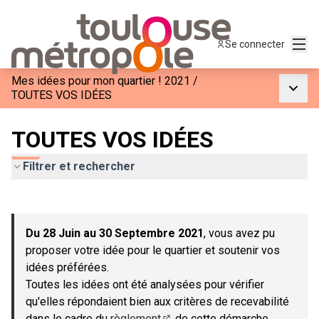
Menu
Se connecter
Mes idées pour mon quartier ! 2021
/
Menu p
TOUTES VOS IDÉES
TOUTES VOS IDÉES
Filtrer et rechercher
Passer la carte
Leaflet
|
©
OpenStreetMap
contributors
L'élément suivant est une carte qui présente les éléments de c
+
Du 28 Juin au 30 Septembre 2021
, vous avez pu
−
proposer votre idée pour le quartier et soutenir vos
idées préférées.
Toutes les idées ont été analysées pour vérifier
qu'elles répondaient bien aux critères de recevabilité
dans le cadre du
règlement
de cette démarche