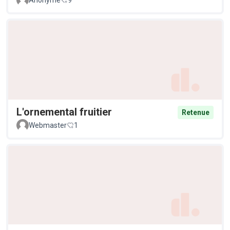
Anonyme
9
L'ornemental fruitier
Retenue
Webmaster
1