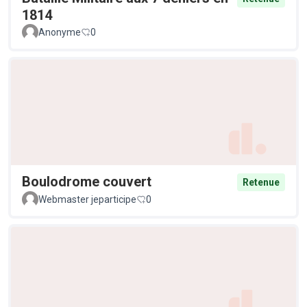
1814
Anonyme
0
Boulodrome couvert
Retenue
Webmaster jeparticipe
0