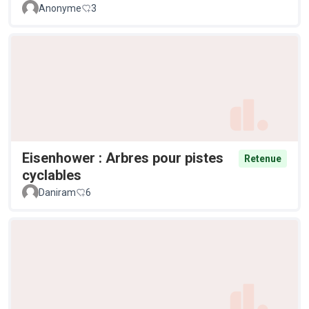
Anonyme
3
Eisenhower : Arbres pour pistes
Retenue
cyclables
Daniram
6