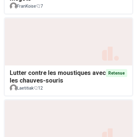
FranKoise
7
Lutter contre les moustiques avec
Retenue
les chauves-souris
Laetitiak
12