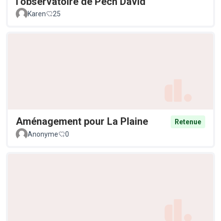
l’observatoire de Pech David
Karen
25
Aménagement pour La Plaine
Retenue
Anonyme
0