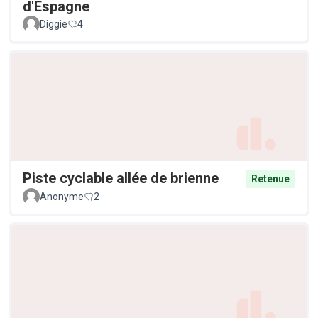
d'Espagne
Diggie
4
Piste cyclable allée de brienne
Retenue
Anonyme
2