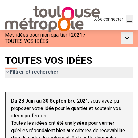
Menu
Se connecter
Mes idées pour mon quartier ! 2021
/
Menu p
TOUTES VOS IDÉES
TOUTES VOS IDÉES
Filtrer et rechercher
Passer la carte
Leaflet
|
©
OpenStreetMap
contributors
L'élément suivant est une carte qui présente les éléments de c
+
Du 28 Juin au 30 Septembre 2021
, vous avez pu
−
proposer votre idée pour le quartier et soutenir vos
idées préférées.
Toutes les idées ont été analysées pour vérifier
qu'elles répondaient bien aux critères de recevabilité
dans le cadre du
règlement
de cette démarche