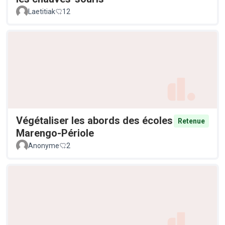
Laetitiak
12
Végétaliser les abords des écoles
Retenue
Marengo-Périole
Anonyme
2