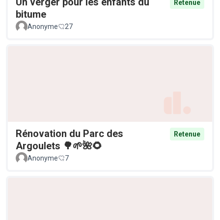
Un verger pour les enfants du
Retenue
bitume
Anonyme
27
Rénovation du Parc des
Retenue
Argoulets 🌳🌱🌺🌻
Anonyme
7