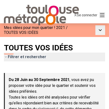
Menu
Se connecter
Mes idées pour mon quartier ! 2021
/
Menu p
TOUTES VOS IDÉES
TOUTES VOS IDÉES
Filtrer et rechercher
Passer la carte
Leaflet
|
©
OpenStreetMap
contributors
L'élément suivant est une carte qui présente les éléments de c
+
Du 28 Juin au 30 Septembre 2021
, vous avez pu
−
proposer votre idée pour le quartier et soutenir vos
idées préférées.
Toutes les idées ont été analysées pour vérifier
qu'elles répondaient bien aux critères de recevabilité
dans le cadre du
règlement
de cette démarche