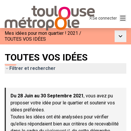
Menu
Se connecter
Mes idées pour mon quartier ! 2021
/
Menu p
TOUTES VOS IDÉES
TOUTES VOS IDÉES
Filtrer et rechercher
Passer la carte
Leaflet
|
©
OpenStreetMap
contributors
L'élément suivant est une carte qui présente les éléments de c
+
Du 28 Juin au 30 Septembre 2021
, vous avez pu
−
proposer votre idée pour le quartier et soutenir vos
idées préférées.
Toutes les idées ont été analysées pour vérifier
qu'elles répondaient bien aux critères de recevabilité
dans le cadre du
règlement
de cette démarche