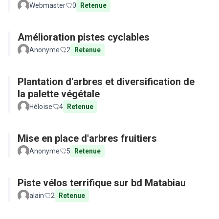
Webmaster
0
Retenue
Amélioration pistes cyclables
Anonyme
2
Retenue
Plantation d'arbres et diversification de
la palette végétale
Héloïse
4
Retenue
Mise en place d'arbres fruitiers
Anonyme
5
Retenue
Piste vélos terrifique sur bd Matabiau
alain
2
Retenue