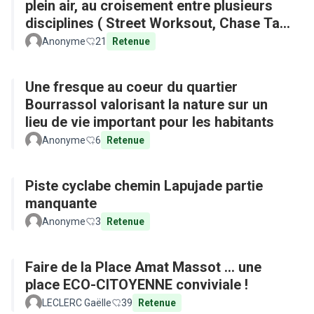
plein air, au croisement entre plusieurs
disciplines ( Street Worksout, Chase Tag,
Parkour)
Anonyme
21
Retenue
Une fresque au coeur du quartier
Bourrassol valorisant la nature sur un
lieu de vie important pour les habitants
Anonyme
6
Retenue
Piste cyclabe chemin Lapujade partie
manquante
Anonyme
3
Retenue
Faire de la Place Amat Massot ... une
place ECO-CITOYENNE conviviale !
LECLERC Gaëlle
39
Retenue