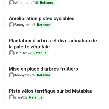
Webmaster
0
Retenue
Amélioration pistes cyclables
Anonyme
2
Retenue
Plantation d'arbres et diversification de
la palette végétale
Héloïse
4
Retenue
Mise en place d'arbres fruitiers
Anonyme
5
Retenue
Piste vélos terrifique sur bd Matabiau
alain
2
Retenue