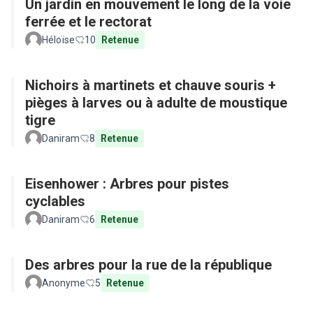
Un jardin en mouvement le long de la voie
ferrée et le rectorat
Héloïse
10
Retenue
Nichoirs à martinets et chauve souris +
pièges à larves ou à adulte de moustique
tigre
Daniram
8
Retenue
Eisenhower : Arbres pour pistes
cyclables
Daniram
6
Retenue
Des arbres pour la rue de la république
Anonyme
5
Retenue