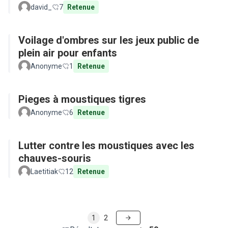
david_
7
Retenue
Voilage d'ombres sur les jeux public de
plein air pour enfants
Anonyme
1
Retenue
Pieges à moustiques tigres
Anonyme
6
Retenue
Lutter contre les moustiques avec les
chauves-souris
Laetitiak
12
Retenue
1
2