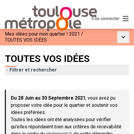
Menu
Se connecter
Mes idées pour mon quartier ! 2021
/
Menu p
TOUTES VOS IDÉES
TOUTES VOS IDÉES
Filtrer et rechercher
Passer la carte
Leaflet
|
©
OpenStreetMap
contributors
L'élément suivant est une carte qui présente les éléments de c
+
Du 28 Juin au 30 Septembre 2021
, vous avez pu
−
proposer votre idée pour le quartier et soutenir vos
idées préférées.
Toutes les idées ont été analysées pour vérifier
qu'elles répondaient bien aux critères de recevabilité
dans le cadre du
règlement
de cette démarche