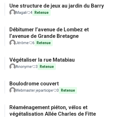
Une structure de jeux au jardin du Barry
Magali
4
Retenue
Débitumer l’avenue de Lombez et
l’avenue de Grande Bretagne
Jérôme
6
Retenue
Végétaliser la rue Matabiau
Anonyme
3
Retenue
Boulodrome couvert
Webmaster jeparticipe
0
Retenue
Réaménagement piéton, vélos et
végétalisation Allée Charles de Fitte