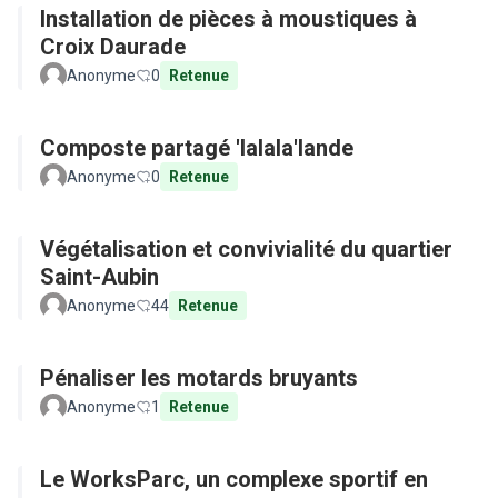
Installation de pièces à moustiques à
Croix Daurade
Anonyme
0
Retenue
Composte partagé 'lalala'lande
Anonyme
0
Retenue
Végétalisation et convivialité du quartier
Saint-Aubin
Anonyme
44
Retenue
Pénaliser les motards bruyants
Anonyme
1
Retenue
Le WorksParc, un complexe sportif en