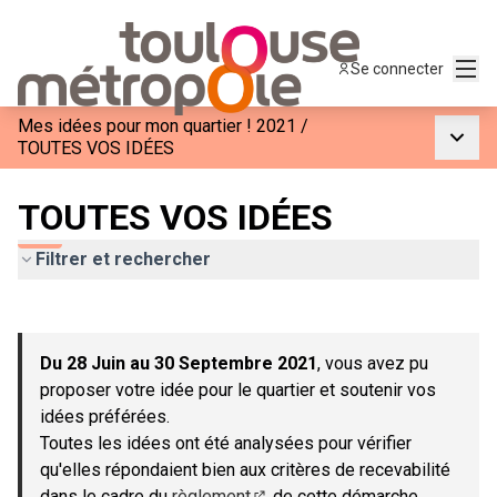
Menu
Se connecter
Mes idées pour mon quartier ! 2021
/
Menu p
TOUTES VOS IDÉES
TOUTES VOS IDÉES
Filtrer et rechercher
Passer la carte
Leaflet
|
©
OpenStreetMap
contributors
L'élément suivant est une carte qui présente les éléments de c
+
Du 28 Juin au 30 Septembre 2021
, vous avez pu
−
proposer votre idée pour le quartier et soutenir vos
idées préférées.
Toutes les idées ont été analysées pour vérifier
qu'elles répondaient bien aux critères de recevabilité
dans le cadre du
règlement
de cette démarche