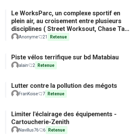
Le WorksParc, un complexe sportif en
plein air, au croisement entre plusieurs
disciplines ( Street Worksout, Chase Tag,
Parkour)
Anonyme
21
Retenue
Piste vélos terrifique sur bd Matabiau
alain
2
Retenue
Lutter contre la pollution des mégots
FranKoise
7
Retenue
Limiter l'éclairage des équipements -
Cartoucherie-Zenith
Navillus76
6
Retenue