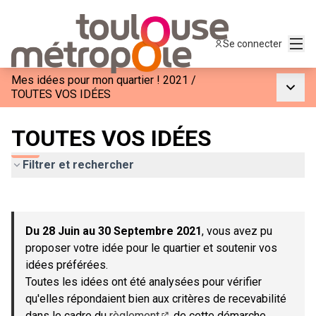
Menu
Se connecter
Mes idées pour mon quartier ! 2021
/
Menu p
TOUTES VOS IDÉES
TOUTES VOS IDÉES
Filtrer et rechercher
Passer la carte
Leaflet
|
©
OpenStreetMap
contributors
L'élément suivant est une carte qui présente les éléments de c
+
Du 28 Juin au 30 Septembre 2021
, vous avez pu
−
proposer votre idée pour le quartier et soutenir vos
idées préférées.
Toutes les idées ont été analysées pour vérifier
qu'elles répondaient bien aux critères de recevabilité
dans le cadre du
règlement
de cette démarche