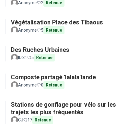
Anonyme
2
Retenue
Végétalisation Place des Tibaous
Anonyme
5
Retenue
Des Ruches Urbaines
ID.31
5
Retenue
Composte partagé 'lalala'lande
Anonyme
0
Retenue
Stations de gonflage pour vélo sur les
trajets les plus fréquentés
CJ
17
Retenue