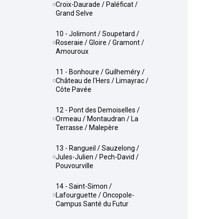
Croix-Daurade / Paléficat /
Grand Selve
10 - Jolimont / Soupetard /
Roseraie / Gloire / Gramont /
Amouroux
11 - Bonhoure / Guilheméry /
Château de l'Hers / Limayrac /
Côte Pavée
12 - Pont des Demoiselles /
Ormeau / Montaudran / La
Terrasse / Malepère
13 - Rangueil / Sauzelong /
Jules-Julien / Pech-David /
Pouvourville
14 - Saint-Simon /
Lafourguette / Oncopole-
Campus Santé du Futur