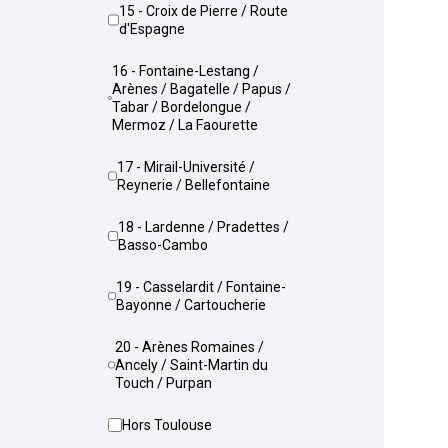
15 - Croix de Pierre / Route
d'Espagne
16 - Fontaine-Lestang /
Arènes / Bagatelle / Papus /
Tabar / Bordelongue /
Mermoz / La Faourette
17 - Mirail-Université /
Reynerie / Bellefontaine
18 - Lardenne / Pradettes /
Basso-Cambo
19 - Casselardit / Fontaine-
Bayonne / Cartoucherie
20 - Arènes Romaines /
Ancely / Saint-Martin du
Touch / Purpan
Hors Toulouse