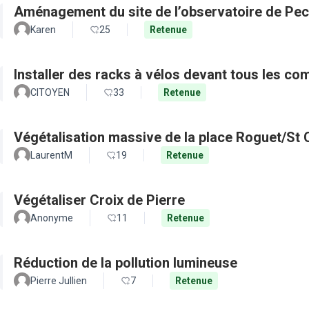
Aménagement du site de l’observatoire de Pec
Karen
25
Retenue
Installer des racks à vélos devant tous les c
CITOYEN
33
Retenue
Végétalisation massive de la place Roguet/St 
LaurentM
19
Retenue
Végétaliser Croix de Pierre
Anonyme
11
Retenue
Réduction de la pollution lumineuse
Pierre Jullien
7
Retenue