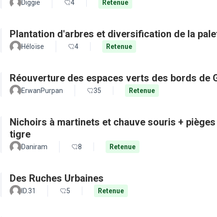
Diggie
4
Retenue
Plantation d'arbres et diversification de la pal
Héloïse
4
Retenue
Réouverture des espaces verts des bords de 
ErwanPurpan
35
Retenue
Nichoirs à martinets et chauve souris + pièges
tigre
Daniram
8
Retenue
Des Ruches Urbaines
ID.31
5
Retenue