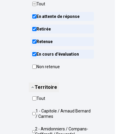
Tout
En attente de réponse
Retirée
Retenue
En cours d'évaluation
Non retenue
Territoire
Tout
1 - Capitole / Arnaud Bernard
/ Carmes
2 - Amidonniers / Compans-