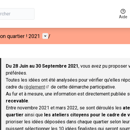
Aide
Menu utilisateur
n quartier ! 2021
/
 la carte
 suivant est une carte qui présente les éléments de cette page co
Du 28 Juin au 30 Septembre 2021
, vous avez pu proposer v
préférées.
Toutes les idées ont été analysées pour vérifier qu'elles répo
cadre du
règlement
de cette démarche participative.
(S'ouvre dans un nouvel onglet)
Au fur et à mesure, une information est directement publiée 
recevable
.
Entre novembre 2021 et mars 2022, se sont déroulés les
ate
quartier
ainsi que
les ateliers citoyens pour le cadre de v
prioriser les idées déposées dans chaque quartier selon leu
puissent sélectionner les 10 idées finalistes qui seront soum