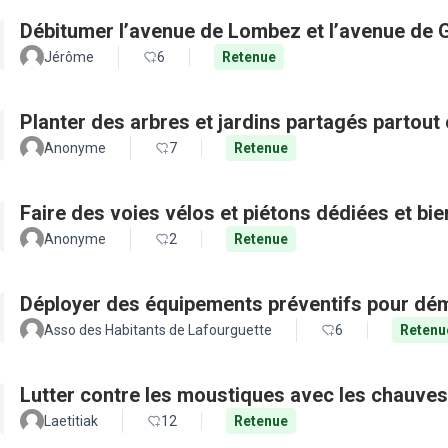
Débitumer l’avenue de Lombez et l’avenue de
Jérôme
6
Retenue
Planter des arbres et jardins partagés partout 
Anonyme
7
Retenue
Faire des voies vélos et piétons dédiées et bie
Anonyme
2
Retenue
Déployer des équipements préventifs pour dém
Asso des Habitants de Lafourguette
6
Retenu
Lutter contre les moustiques avec les chauves
Laetitiak
12
Retenue