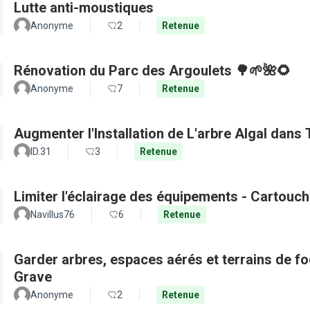
Lutte anti-moustiques
Anonyme
2
Retenue
Rénovation du Parc des Argoulets 🌳🌱🌺🌻
Anonyme
7
Retenue
Augmenter l'Installation de L'arbre Algal dans
ID.31
3
Retenue
Limiter l'éclairage des équipements - Cartouch
Navillus76
6
Retenue
Garder arbres, espaces aérés et terrains de f
Grave
Anonyme
2
Retenue