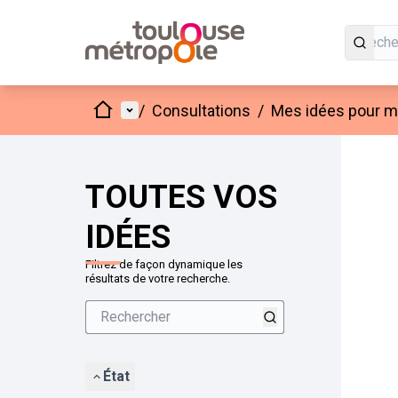
Accueil
Menu principal
/
Consultations
/
Mes idées pour mo
Passer
L'élément
+
−
TOUTES VOS
IDÉES
Filtrez de façon dynamique les
résultats de votre recherche.
État