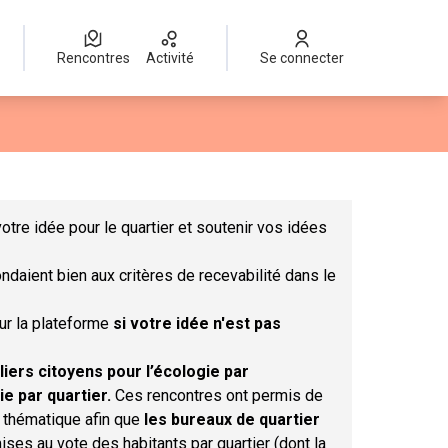
Rencontres
Activité
Se connecter
Leaflet
|
©
OpenStreetMap
contributors
mme des points de carte. L'élément peut être utilisé avec un lect
otre idée pour le quartier et soutenir vos idées
ndaient bien aux critères de recevabilité dans le
sur la plateforme
si votre idée n'est pas
liers citoyens pour l’écologie par
ie par quartier.
Ces rencontres ont permis de
r thématique afin que
les bureaux de quartier
ises au vote des habitants par quartier (dont la