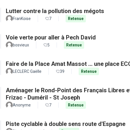
Lutter contre la pollution des mégots
FranKoise
7
Retenue
Voie verte pour aller à Pech David
bosvieux
5
Retenue
Faire de la Place Amat Massot ... une place E
LECLERC Gaëlle
39
Retenue
Aménager le Rond-Point des Français Libres et 
Frizac - Duméril - St Joseph
Anonyme
7
Retenue
Piste cyclable à double sens route d'Espagne