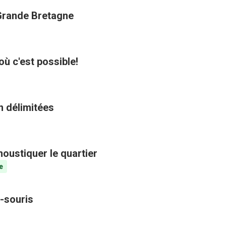
 Grande Bretagne
où c'est possible!
n délimitées
oustiquer le quartier
e
-souris