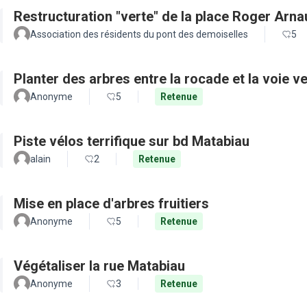
Restructuration "verte" de la place Roger Arn
Association des résidents du pont des demoiselles
5
Planter des arbres entre la rocade et la voie ve
Anonyme
5
Retenue
Piste vélos terrifique sur bd Matabiau
alain
2
Retenue
Mise en place d'arbres fruitiers
Anonyme
5
Retenue
Végétaliser la rue Matabiau
Anonyme
3
Retenue