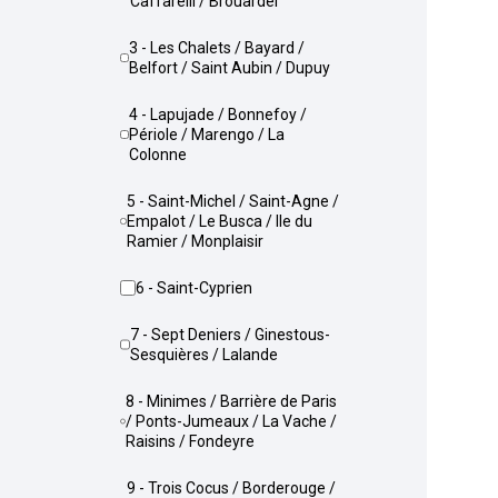
Caffarelli / Brouardel
3 - Les Chalets / Bayard /
Belfort / Saint Aubin / Dupuy
4 - Lapujade / Bonnefoy /
Périole / Marengo / La
Colonne
5 - Saint-Michel / Saint-Agne /
Empalot / Le Busca / Ile du
Ramier / Monplaisir
6 - Saint-Cyprien
7 - Sept Deniers / Ginestous-
Sesquières / Lalande
8 - Minimes / Barrière de Paris
/ Ponts-Jumeaux / La Vache /
Raisins / Fondeyre
9 - Trois Cocus / Borderouge /