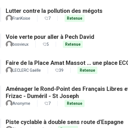
Lutter contre la pollution des mégots
FranKoise
7
Retenue
Voie verte pour aller à Pech David
bosvieux
5
Retenue
Faire de la Place Amat Massot ... une place E
LECLERC Gaëlle
39
Retenue
Aménager le Rond-Point des Français Libres et 
Frizac - Duméril - St Joseph
Anonyme
7
Retenue
Piste cyclable à double sens route d'Espagne