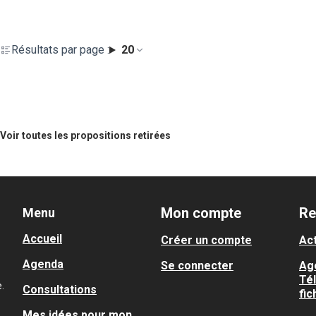
Résultats par page :
20
Voir toutes les propositions retirées
Mon compte
Re
Menu
Accueil
Créer un compte
Act
Agenda
Se connecter
Ag
Té
.
Consultations
fic
Mes idées pour mon