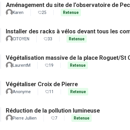
Aménagement du site de l’observatoire de Pec
Karen
25
Retenue
Installer des racks à vélos devant tous les c
CITOYEN
33
Retenue
Végétalisation massive de la place Roguet/St 
LaurentM
19
Retenue
Végétaliser Croix de Pierre
Anonyme
11
Retenue
Réduction de la pollution lumineuse
Pierre Jullien
7
Retenue