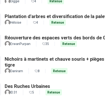
Diggie
4
Retenue
Plantation d'arbres et diversification de la pal
Héloïse
4
Retenue
Réouverture des espaces verts des bords de 
ErwanPurpan
35
Retenue
Nichoirs à martinets et chauve souris + pièges
tigre
Daniram
8
Retenue
Des Ruches Urbaines
ID.31
5
Retenue