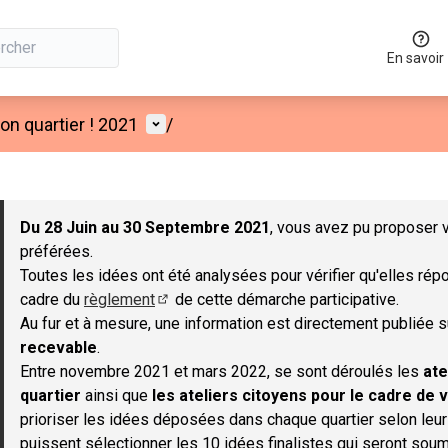
En savoir
Menu utilisateur
n quartier ! 2021
/
 la carte
 suivant est une carte qui présente les éléments de cette page co
Du 28 Juin au 30 Septembre 2021
, vous avez pu proposer v
préférées.
Toutes les idées ont été analysées pour vérifier qu'elles répo
cadre du
règlement
de cette démarche participative.
(S'ouvre dans un nouvel onglet)
Au fur et à mesure, une information est directement publiée 
recevable
.
Entre novembre 2021 et mars 2022, se sont déroulés les
ate
quartier
ainsi que
les ateliers citoyens pour le cadre de v
prioriser les idées déposées dans chaque quartier selon leu
puissent sélectionner les 10 idées finalistes qui seront soum