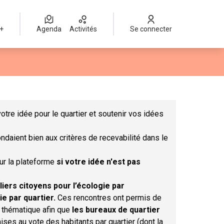
 +
Agenda
Activités
Se connecter
Leaflet
|
©
OpenStreetMap
contributors
mme des points de carte. L'élément peut être utilisé avec un lect
otre idée pour le quartier et soutenir vos idées
ndaient bien aux critères de recevabilité dans le
sur la plateforme
si votre idée n'est pas
liers citoyens pour l’écologie par
ie par quartier.
Ces rencontres ont permis de
r thématique afin que
les bureaux de quartier
ises au vote des habitants par quartier (dont la