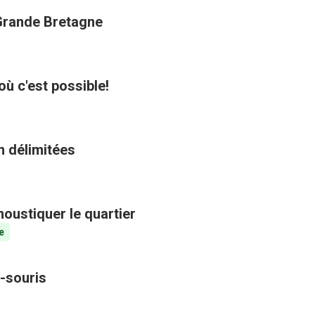
 Grande Bretagne
où c'est possible!
n délimitées
oustiquer le quartier
e
-souris