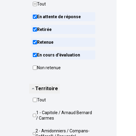
Tout
En attente de réponse
Retirée
Retenue
En cours d'évaluation
Non retenue
Territoire
Tout
1 - Capitole / Arnaud Bernard
/ Carmes
2 - Amidonniers / Compans-