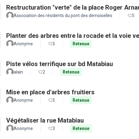
Restructuration "verte" de la place Roger Arn
Association des résidents du pont des demoiselles
5
Planter des arbres entre la rocade et la voie ve
Anonyme
5
Retenue
Piste vélos terrifique sur bd Matabiau
alain
2
Retenue
Mise en place d'arbres fruitiers
Anonyme
5
Retenue
Végétaliser la rue Matabiau
Anonyme
3
Retenue