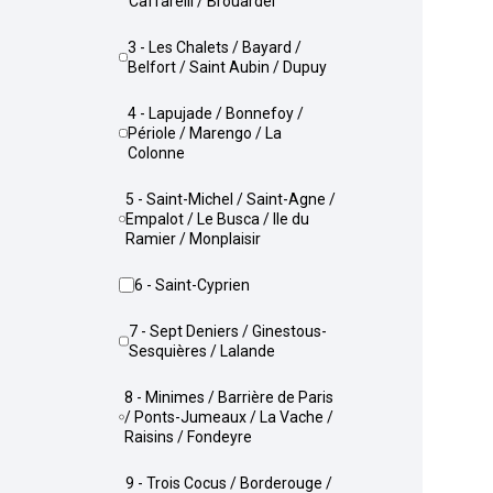
Caffarelli / Brouardel
3 - Les Chalets / Bayard /
Belfort / Saint Aubin / Dupuy
4 - Lapujade / Bonnefoy /
Périole / Marengo / La
Colonne
5 - Saint-Michel / Saint-Agne /
Empalot / Le Busca / Ile du
Ramier / Monplaisir
6 - Saint-Cyprien
7 - Sept Deniers / Ginestous-
Sesquières / Lalande
8 - Minimes / Barrière de Paris
/ Ponts-Jumeaux / La Vache /
Raisins / Fondeyre
9 - Trois Cocus / Borderouge /