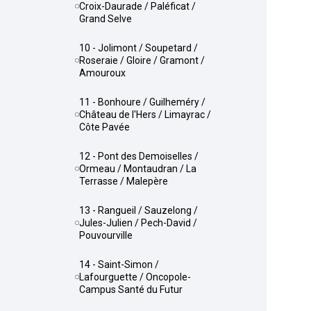
Croix-Daurade / Paléficat /
Grand Selve
10 - Jolimont / Soupetard /
Roseraie / Gloire / Gramont /
Amouroux
11 - Bonhoure / Guilheméry /
Château de l'Hers / Limayrac /
Côte Pavée
12 - Pont des Demoiselles /
Ormeau / Montaudran / La
Terrasse / Malepère
13 - Rangueil / Sauzelong /
Jules-Julien / Pech-David /
Pouvourville
14 - Saint-Simon /
Lafourguette / Oncopole-
Campus Santé du Futur