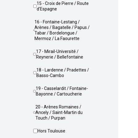
15 - Croix de Pierre / Route
d'Espagne
16 - Fontaine-Lestang /
Arènes / Bagatelle / Papus /
Tabar / Bordelongue /
Mermoz / La Faourette
17 - Mirail-Université /
Reynerie / Bellefontaine
18 - Lardenne / Pradettes /
Basso-Cambo
19 - Casselardit / Fontaine-
Bayonne / Cartoucherie
20 - Arènes Romaines /
Ancely / Saint-Martin du
Touch / Purpan
Hors Toulouse