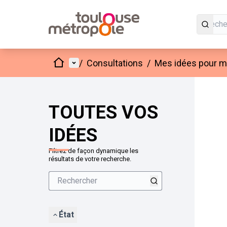
Accueil
Menu principal
/
Consultations
/
Mes idées pour mo
Passer
L'élément
+
−
TOUTES VOS
IDÉES
Filtrez de façon dynamique les
résultats de votre recherche.
État