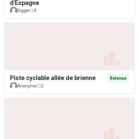
d'Espagne
Diggie
4
Piste cyclable allée de brienne
Retenue
Anonyme
2