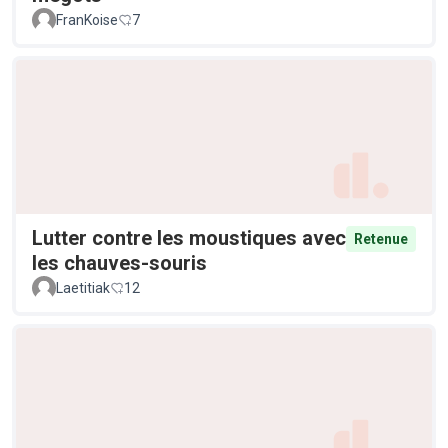
FranKoise
7
Lutter contre les moustiques avec
Retenue
les chauves-souris
Laetitiak
12