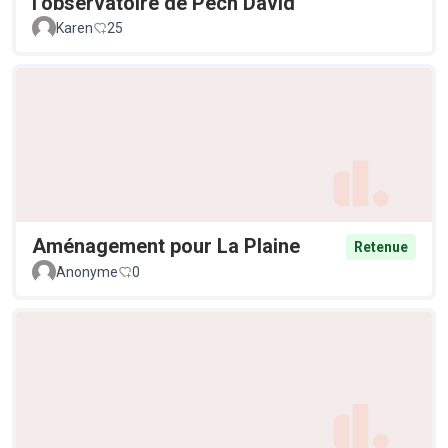
l’observatoire de Pech David
Karen
25
Aménagement pour La Plaine
Retenue
Anonyme
0