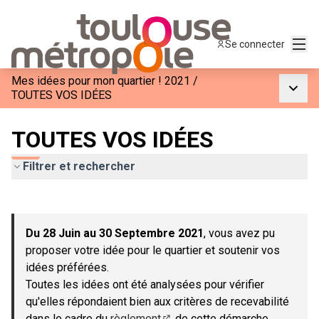
Menu
Se connecter
Mes idées pour mon quartier ! 2021
/
Menu p
TOUTES VOS IDÉES
TOUTES VOS IDÉES
Filtrer et rechercher
Passer la carte
Leaflet
|
©
OpenStreetMap
contributors
L'élément suivant est une carte qui présente les éléments de c
+
Du 28 Juin au 30 Septembre 2021
, vous avez pu
−
proposer votre idée pour le quartier et soutenir vos
idées préférées.
Toutes les idées ont été analysées pour vérifier
qu'elles répondaient bien aux critères de recevabilité
dans le cadre du
règlement
de cette démarche