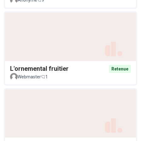
Anonyme
9
L'ornemental fruitier
Retenue
Webmaster
1