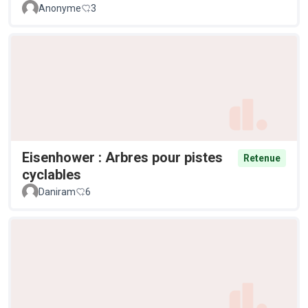
Anonyme
3
Eisenhower : Arbres pour pistes
Retenue
cyclables
Daniram
6