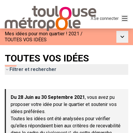
Menu
Se connecter
Mes idées pour mon quartier ! 2021
/
Menu p
TOUTES VOS IDÉES
TOUTES VOS IDÉES
Filtrer et rechercher
Passer la carte
Leaflet
|
©
OpenStreetMap
contributors
L'élément suivant est une carte qui présente les éléments de c
+
Du 28 Juin au 30 Septembre 2021
, vous avez pu
−
proposer votre idée pour le quartier et soutenir vos
idées préférées.
Toutes les idées ont été analysées pour vérifier
qu'elles répondaient bien aux critères de recevabilité
dans le cadre du
règlement
de cette démarche