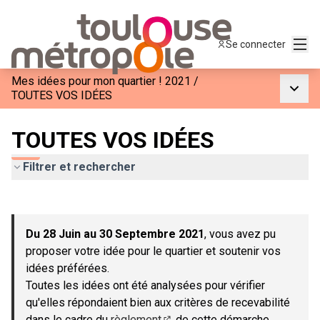
Menu
Se connecter
Mes idées pour mon quartier ! 2021
/
Menu p
TOUTES VOS IDÉES
TOUTES VOS IDÉES
Filtrer et rechercher
Passer la carte
Leaflet
|
©
OpenStreetMap
contributors
L'élément suivant est une carte qui présente les éléments de c
+
Du 28 Juin au 30 Septembre 2021
, vous avez pu
−
proposer votre idée pour le quartier et soutenir vos
idées préférées.
Toutes les idées ont été analysées pour vérifier
qu'elles répondaient bien aux critères de recevabilité
dans le cadre du
règlement
de cette démarche