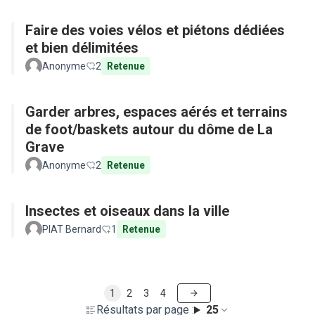
Faire des voies vélos et piétons dédiées
et bien délimitées
Anonyme
2
Retenue
Garder arbres, espaces aérés et terrains
de foot/baskets autour du dôme de La
Grave
Anonyme
2
Retenue
Insectes et oiseaux dans la ville
PIAT Bernard
1
Retenue
1
2
3
4
Résultats par page :
25