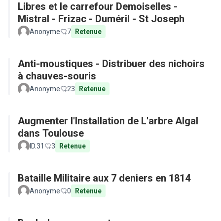
Libres et le carrefour Demoiselles -
Mistral - Frizac - Duméril - St Joseph
Anonyme
7
Retenue
Anti-moustiques - Distribuer des nichoirs
à chauves-souris
Anonyme
23
Retenue
Augmenter l'Installation de L'arbre Algal
dans Toulouse
ID.31
3
Retenue
Bataille Militaire aux 7 deniers en 1814
Anonyme
0
Retenue