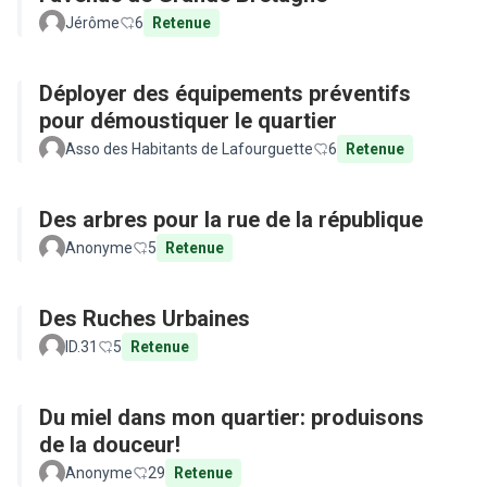
Jérôme
6
Retenue
Déployer des équipements préventifs
pour démoustiquer le quartier
Asso des Habitants de Lafourguette
6
Retenue
Des arbres pour la rue de la république
Anonyme
5
Retenue
Des Ruches Urbaines
ID.31
5
Retenue
Du miel dans mon quartier: produisons
de la douceur!
Anonyme
29
Retenue