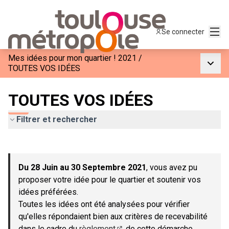
Menu
Se connecter
Mes idées pour mon quartier ! 2021
/
Menu p
TOUTES VOS IDÉES
TOUTES VOS IDÉES
Filtrer et rechercher
Passer la carte
Leaflet
|
©
OpenStreetMap
contributors
L'élément suivant est une carte qui présente les éléments de c
+
Du 28 Juin au 30 Septembre 2021
, vous avez pu
−
proposer votre idée pour le quartier et soutenir vos
idées préférées.
Toutes les idées ont été analysées pour vérifier
qu'elles répondaient bien aux critères de recevabilité
dans le cadre du
règlement
de cette démarche