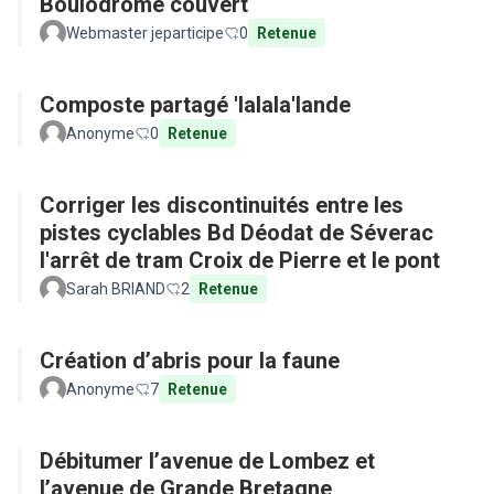
Boulodrome couvert
Webmaster jeparticipe
0
Retenue
Composte partagé 'lalala'lande
Anonyme
0
Retenue
Corriger les discontinuités entre les
pistes cyclables Bd Déodat de Séverac
l'arrêt de tram Croix de Pierre et le pont
Sarah BRIAND
2
Retenue
Création d’abris pour la faune
Anonyme
7
Retenue
Débitumer l’avenue de Lombez et
l’avenue de Grande Bretagne