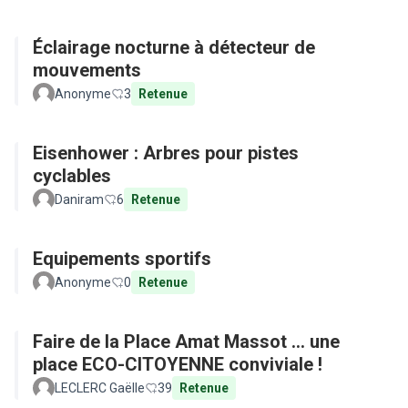
Éclairage nocturne à détecteur de
mouvements
Anonyme
3
Retenue
Eisenhower : Arbres pour pistes
cyclables
Daniram
6
Retenue
Equipements sportifs
Anonyme
0
Retenue
Faire de la Place Amat Massot ... une
place ECO-CITOYENNE conviviale !
LECLERC Gaëlle
39
Retenue