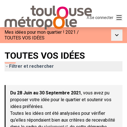
Menu
Se connecter
Mes idées pour mon quartier ! 2021
/
Menu p
TOUTES VOS IDÉES
TOUTES VOS IDÉES
Filtrer et rechercher
Passer la carte
Leaflet
|
©
OpenStreetMap
contributors
L'élément suivant est une carte qui présente les éléments de c
+
Du 28 Juin au 30 Septembre 2021
, vous avez pu
−
proposer votre idée pour le quartier et soutenir vos
idées préférées.
Toutes les idées ont été analysées pour vérifier
qu'elles répondaient bien aux critères de recevabilité
dans le cadre du
règlement
de cette démarche