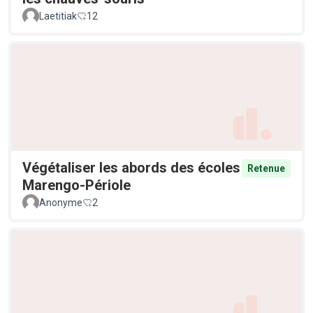
Laetitiak
12
Végétaliser les abords des écoles
Retenue
Marengo-Périole
Anonyme
2