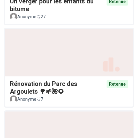
Un verger pour les enfants du
Retenue
bitume
Anonyme
27
Rénovation du Parc des
Retenue
Argoulets 🌳🌱🌺🌻
Anonyme
7