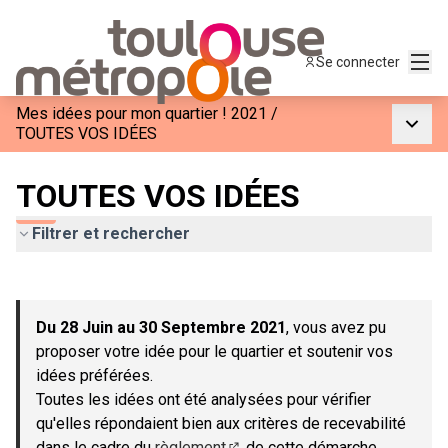
Menu
Se connecter
Mes idées pour mon quartier ! 2021
/
Menu p
TOUTES VOS IDÉES
TOUTES VOS IDÉES
Filtrer et rechercher
Passer la carte
Leaflet
|
©
OpenStreetMap
contributors
L'élément suivant est une carte qui présente les éléments de c
+
Du 28 Juin au 30 Septembre 2021
, vous avez pu
−
proposer votre idée pour le quartier et soutenir vos
idées préférées.
Toutes les idées ont été analysées pour vérifier
qu'elles répondaient bien aux critères de recevabilité
dans le cadre du
règlement
de cette démarche