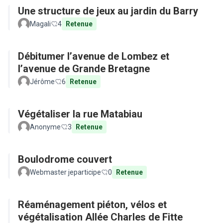
Une structure de jeux au jardin du Barry
Magali
4
Retenue
Débitumer l’avenue de Lombez et
l’avenue de Grande Bretagne
Jérôme
6
Retenue
Végétaliser la rue Matabiau
Anonyme
3
Retenue
Boulodrome couvert
Webmaster jeparticipe
0
Retenue
Réaménagement piéton, vélos et
végétalisation Allée Charles de Fitte