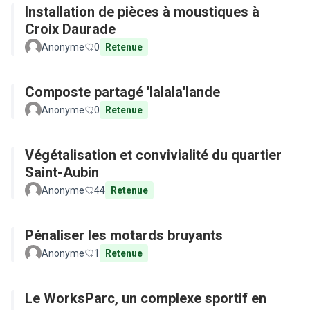
Installation de pièces à moustiques à
Croix Daurade
Anonyme
0
Retenue
Composte partagé 'lalala'lande
Anonyme
0
Retenue
Végétalisation et convivialité du quartier
Saint-Aubin
Anonyme
44
Retenue
Pénaliser les motards bruyants
Anonyme
1
Retenue
Le WorksParc, un complexe sportif en