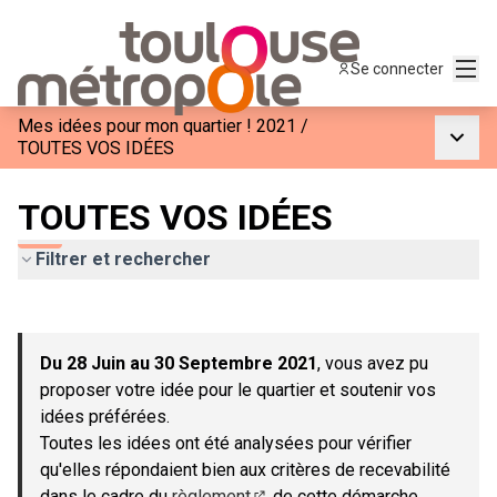
Menu
Se connecter
Mes idées pour mon quartier ! 2021
/
Menu p
TOUTES VOS IDÉES
TOUTES VOS IDÉES
Filtrer et rechercher
Passer la carte
Leaflet
|
©
OpenStreetMap
contributors
L'élément suivant est une carte qui présente les éléments de c
+
Du 28 Juin au 30 Septembre 2021
, vous avez pu
−
proposer votre idée pour le quartier et soutenir vos
idées préférées.
Toutes les idées ont été analysées pour vérifier
qu'elles répondaient bien aux critères de recevabilité
dans le cadre du
règlement
de cette démarche