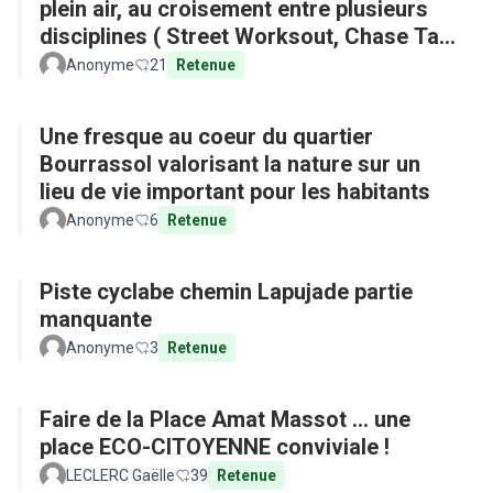
plein air, au croisement entre plusieurs
disciplines ( Street Worksout, Chase Tag,
Parkour)
Anonyme
21
Retenue
Une fresque au coeur du quartier
Bourrassol valorisant la nature sur un
lieu de vie important pour les habitants
Anonyme
6
Retenue
Piste cyclabe chemin Lapujade partie
manquante
Anonyme
3
Retenue
Faire de la Place Amat Massot ... une
place ECO-CITOYENNE conviviale !
LECLERC Gaëlle
39
Retenue