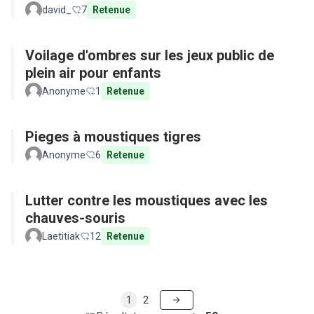
david_
7
Retenue
Voilage d'ombres sur les jeux public de
plein air pour enfants
Anonyme
1
Retenue
Pieges à moustiques tigres
Anonyme
6
Retenue
Lutter contre les moustiques avec les
chauves-souris
Laetitiak
12
Retenue
1
2