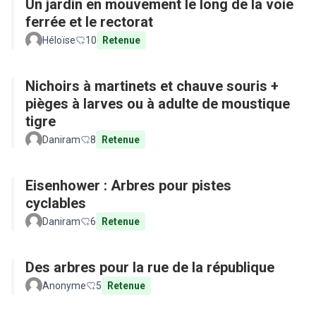
Un jardin en mouvement le long de la voie
ferrée et le rectorat
Héloïse
10
Retenue
Nichoirs à martinets et chauve souris +
pièges à larves ou à adulte de moustique
tigre
Daniram
8
Retenue
Eisenhower : Arbres pour pistes
cyclables
Daniram
6
Retenue
Des arbres pour la rue de la république
Anonyme
5
Retenue