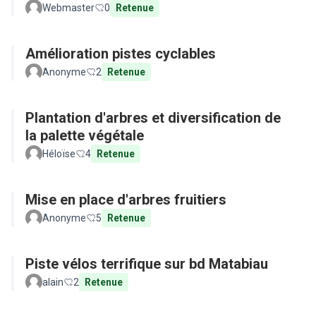
Webmaster
0
Retenue
Amélioration pistes cyclables
Anonyme
2
Retenue
Plantation d'arbres et diversification de
la palette végétale
Héloïse
4
Retenue
Mise en place d'arbres fruitiers
Anonyme
5
Retenue
Piste vélos terrifique sur bd Matabiau
alain
2
Retenue