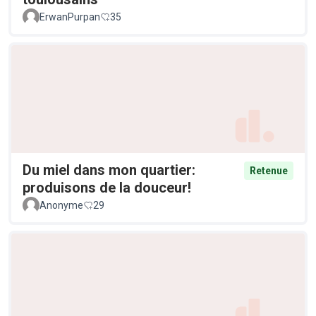
ErwanPurpan
35
Du miel dans mon quartier:
Retenue
produisons de la douceur!
Anonyme
29