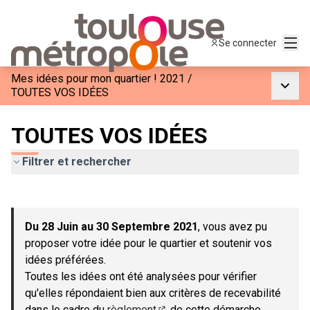
Menu
Se connecter
Mes idées pour mon quartier ! 2021
/
Menu p
TOUTES VOS IDÉES
TOUTES VOS IDÉES
Filtrer et rechercher
Passer la carte
Leaflet
|
©
OpenStreetMap
contributors
L'élément suivant est une carte qui présente les éléments de c
+
Du 28 Juin au 30 Septembre 2021
, vous avez pu
−
proposer votre idée pour le quartier et soutenir vos
idées préférées.
Toutes les idées ont été analysées pour vérifier
qu'elles répondaient bien aux critères de recevabilité
dans le cadre du
règlement
de cette démarche