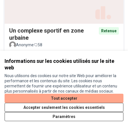
Un complexe sportif en zone
Retenue
urbaine
Anonyme
58
Informations sur les cookies utilisés sur le site
web
Nous utilisons des cookies sur notre site Web pour améliorer la
performance et les contenus du site. Les cookies nous
permettent de fournir une expérience utilisateur et un contenu
plus personnalisés à partir de nos canaux de médias sociaux.
Tout accepter
Lutter contre les moustiques avec
Retenue
Accepter seulement les cookies essentiels
les chauves-souris
Paramètres
Laetitiak
12