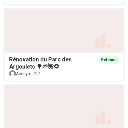
Rénovation du Parc des
Retenue
Argoulets 🌳🌱🌺🌻
Anonyme
7