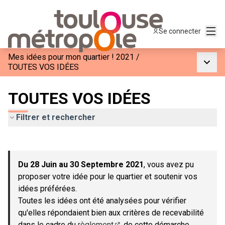
Menu
Se connecter
Mes idées pour mon quartier ! 2021
/
Menu p
TOUTES VOS IDÉES
TOUTES VOS IDÉES
Filtrer et rechercher
Passer la carte
Leaflet
|
©
OpenStreetMap
contributors
L'élément suivant est une carte qui présente les éléments de c
+
Du 28 Juin au 30 Septembre 2021
, vous avez pu
−
proposer votre idée pour le quartier et soutenir vos
idées préférées.
Toutes les idées ont été analysées pour vérifier
qu'elles répondaient bien aux critères de recevabilité
dans le cadre du
règlement
de cette démarche