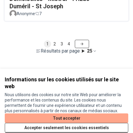
Duméril - St Joseph
Anonyme
7
1
2
3
4
Résultats par page :
25
Voir toutes les propositions retirées
Informations sur les cookies utilisés sur le site
web
Nous utilisons des cookies sur notre site Web pour améliorer la
Conditions d'utilisation
performance et les contenus du site. Les cookies nous
Paramètres des cookies
permettent de fournir une expérience utilisateur et un contenu
Je participe ! sur X
Je participe ! sur Facebook
Je participe ! sur Instagram
plus personnalisés à partir de nos canaux de médias sociaux.
(Lien externe)
(Lien externe)
(Lien externe)
Tout accepter
Accepter seulement les cookies essentiels