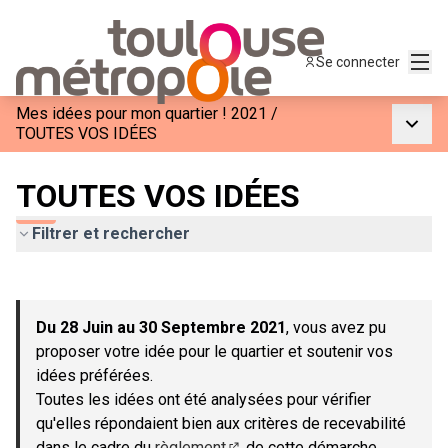
Menu
Se connecter
Mes idées pour mon quartier ! 2021
/
Menu p
TOUTES VOS IDÉES
TOUTES VOS IDÉES
Filtrer et rechercher
Passer la carte
Leaflet
|
©
OpenStreetMap
contributors
L'élément suivant est une carte qui présente les éléments de c
+
Du 28 Juin au 30 Septembre 2021
, vous avez pu
−
proposer votre idée pour le quartier et soutenir vos
idées préférées.
Toutes les idées ont été analysées pour vérifier
qu'elles répondaient bien aux critères de recevabilité
dans le cadre du
règlement
de cette démarche