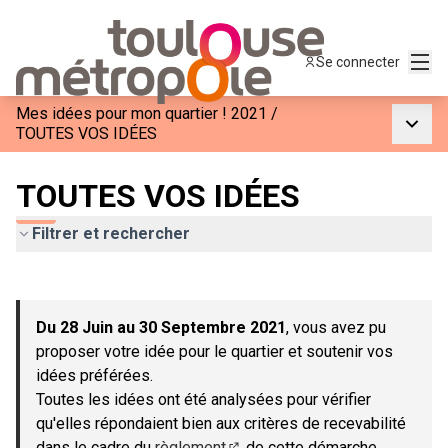
Menu
Se connecter
Mes idées pour mon quartier ! 2021
/
Menu p
TOUTES VOS IDÉES
TOUTES VOS IDÉES
Filtrer et rechercher
Passer la carte
Leaflet
|
©
OpenStreetMap
contributors
L'élément suivant est une carte qui présente les éléments de c
+
Du 28 Juin au 30 Septembre 2021
, vous avez pu
−
proposer votre idée pour le quartier et soutenir vos
idées préférées.
Toutes les idées ont été analysées pour vérifier
qu'elles répondaient bien aux critères de recevabilité
dans le cadre du
règlement
de cette démarche