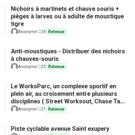
Nichoirs à martinets et chauve souris +
pièges à larves ou à adulte de moustique
tigre
Anonyme
24
Retenue
Anti-moustiques - Distribuer des nichoirs
à chauves-souris
Anonyme
23
Retenue
Le WorksParc, un complexe sportif en
plein air, au croisement entre plusieurs
disciplines ( Street Worksout, Chase Tag,
Parkour)
Anonyme
21
Retenue
Piste cyclable avenue Saint exupery