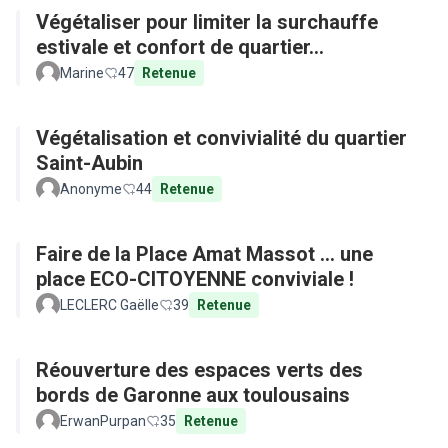
Végétaliser pour limiter la surchauffe
estivale et confort de quartier...
Marine
47
Retenue
Végétalisation et convivialité du quartier
Saint-Aubin
Anonyme
44
Retenue
Faire de la Place Amat Massot ... une
place ECO-CITOYENNE conviviale !
LECLERC Gaëlle
39
Retenue
Réouverture des espaces verts des
bords de Garonne aux toulousains
ErwanPurpan
35
Retenue