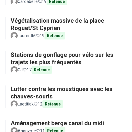
Cardabelle
19
Retenue
Végétalisation massive de la place
Roguet/St Cyprien
LaurentM
19
Retenue
Stations de gonflage pour vélo sur les
trajets les plus fréquentés
CJ
17
Retenue
Lutter contre les moustiques avec les
chauves-souris
Laetitiak
12
Retenue
Aménagement berge canal du midi
Anonyme
11
Retenue