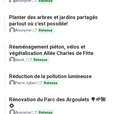
Anonyme
7
Retenue
Planter des arbres et jardins partagés
partout où c'est possible!
Anonyme
7
Retenue
Réaménagement piéton, vélos et
végétalisation Allée Charles de Fitte
david_
7
Retenue
Réduction de la pollution lumineuse
Pierre Jullien
7
Retenue
Rénovation du Parc des Argoulets 🌳🌱🌺
🌻
Anonyme
7
Retenue