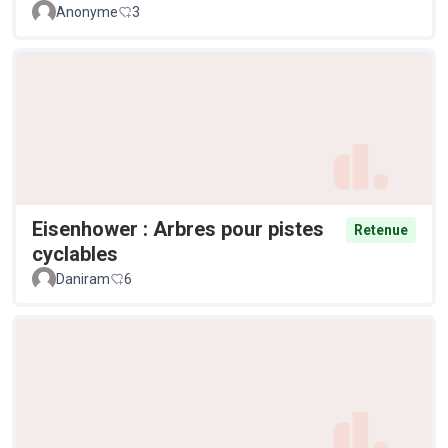
Anonyme
3
Eisenhower : Arbres pour pistes
Retenue
cyclables
Daniram
6