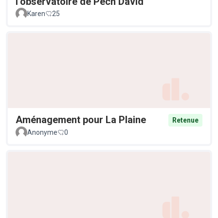
l’observatoire de Pech David
Karen
25
Aménagement pour La Plaine
Retenue
Anonyme
0