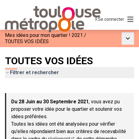
Menu
Se connecter
Mes idées pour mon quartier ! 2021
/
Menu p
TOUTES VOS IDÉES
TOUTES VOS IDÉES
Filtrer et rechercher
Passer la carte
Leaflet
|
©
OpenStreetMap
contributors
L'élément suivant est une carte qui présente les éléments de c
+
Du 28 Juin au 30 Septembre 2021
, vous avez pu
−
proposer votre idée pour le quartier et soutenir vos
idées préférées.
Toutes les idées ont été analysées pour vérifier
qu'elles répondaient bien aux critères de recevabilité
dans le cadre du
règlement
de cette démarche