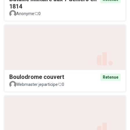
1814
Anonyme
0
Boulodrome couvert
Retenue
Webmaster jeparticipe
0