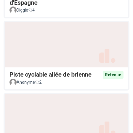
d'Espagne
Diggie
4
Piste cyclable allée de brienne
Retenue
Anonyme
2