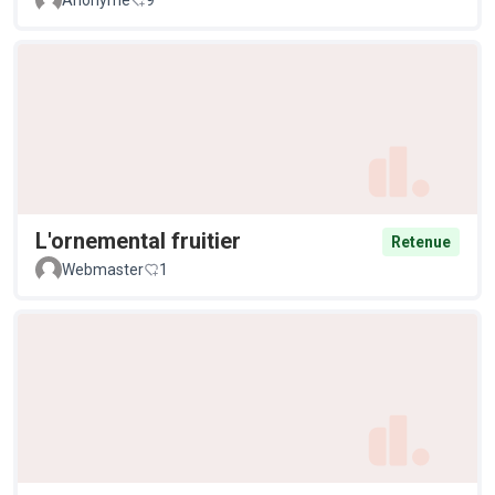
Anonyme
9
L'ornemental fruitier
Retenue
Webmaster
1