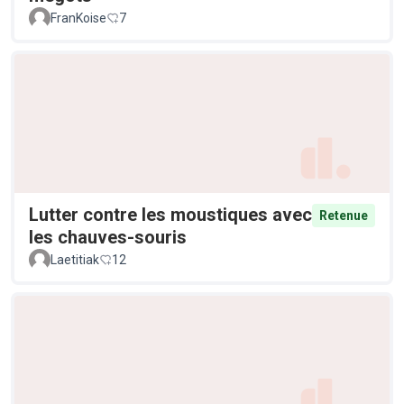
FranKoise
7
Lutter contre les moustiques avec
Retenue
les chauves-souris
Laetitiak
12