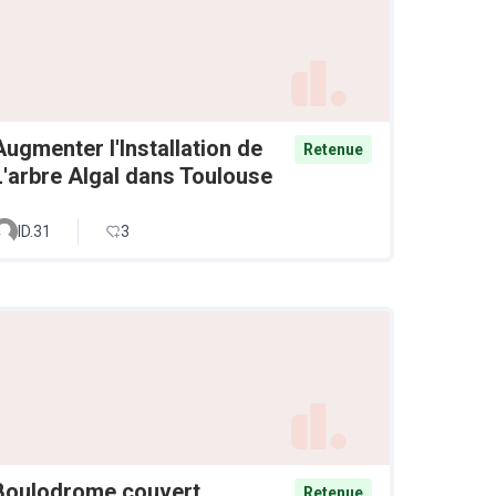
Augmenter l'Installation de
Retenue
L'arbre Algal dans Toulouse
ID.31
3
Boulodrome couvert
Retenue