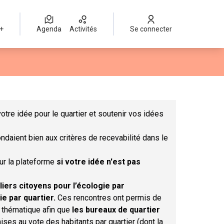
 +
Agenda
Activités
Se connecter
Leaflet
|
©
OpenStreetMap
contributors
mme des points de carte. L'élément peut être utilisé avec un lect
otre idée pour le quartier et soutenir vos idées
ndaient bien aux critères de recevabilité dans le
sur la plateforme
si votre idée n'est pas
liers citoyens pour l’écologie par
ie par quartier.
Ces rencontres ont permis de
r thématique afin que
les bureaux de quartier
ises au vote des habitants par quartier (dont la