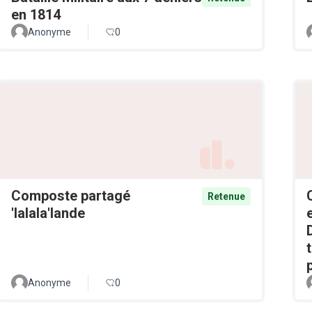
en 1814
Anonyme
0
Composte partagé
Retenue
'lalala'lande
Anonyme
0