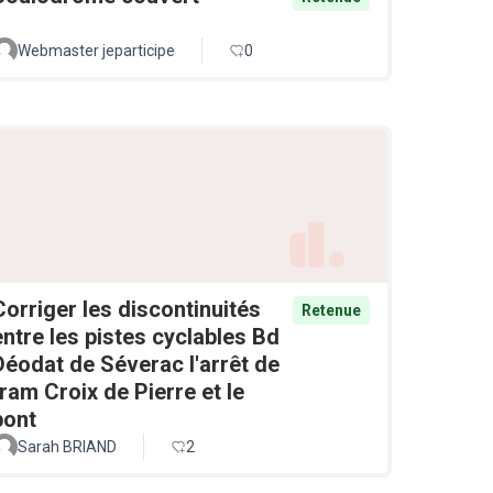
Webmaster jeparticipe
0
Corriger les discontinuités
Retenue
entre les pistes cyclables Bd
Déodat de Séverac l'arrêt de
tram Croix de Pierre et le
pont
Sarah BRIAND
2