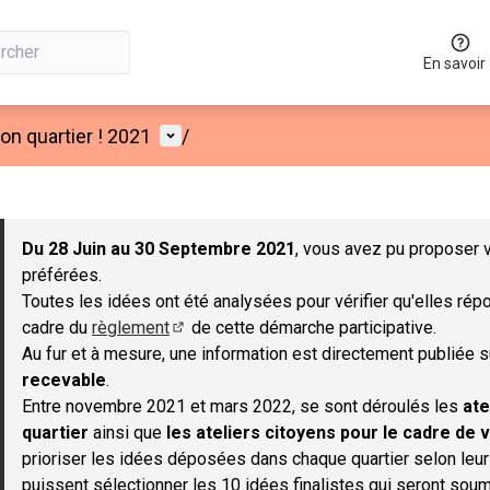
En savoir
Menu utilisateur
n quartier ! 2021
/
 la carte
 suivant est une carte qui présente les éléments de cette page co
Du 28 Juin au 30 Septembre 2021
, vous avez pu proposer v
préférées.
Toutes les idées ont été analysées pour vérifier qu'elles répo
cadre du
règlement
de cette démarche participative.
(S'ouvre dans un nouvel onglet)
Au fur et à mesure, une information est directement publiée 
recevable
.
Entre novembre 2021 et mars 2022, se sont déroulés les
ate
quartier
ainsi que
les ateliers citoyens pour le cadre de v
prioriser les idées déposées dans chaque quartier selon leu
puissent sélectionner les 10 idées finalistes qui seront soum