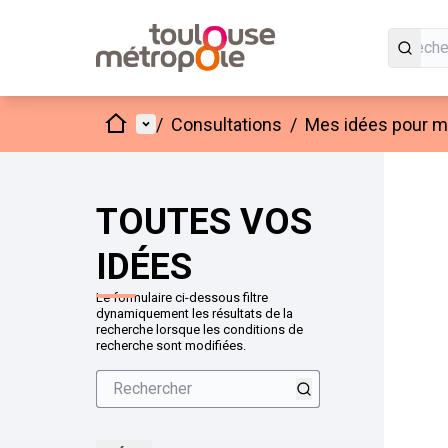
Accueil
Menu principal
/
Consultations
/
Mes idées pour mo
Passer
L'élément
+
−
TOUTES VOS
IDÉES
Le formulaire ci-dessous filtre
dynamiquement les résultats de la
recherche lorsque les conditions de
recherche sont modifiées.