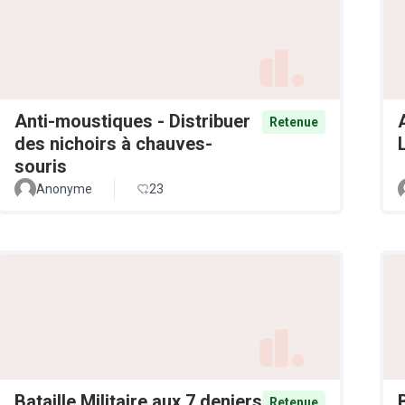
Anti-moustiques - Distribuer
Retenue
des nichoirs à chauves-
souris
Anonyme
23
Bataille Militaire aux 7 deniers
Retenue