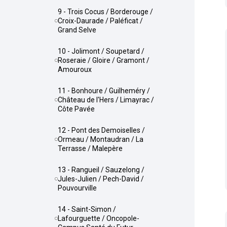
9 - Trois Cocus / Borderouge /
Croix-Daurade / Paléficat /
Grand Selve
10 - Jolimont / Soupetard /
Roseraie / Gloire / Gramont /
Amouroux
11 - Bonhoure / Guilheméry /
Château de l'Hers / Limayrac /
Côte Pavée
12 - Pont des Demoiselles /
Ormeau / Montaudran / La
Terrasse / Malepère
13 - Rangueil / Sauzelong /
Jules-Julien / Pech-David /
Pouvourville
14 - Saint-Simon /
Lafourguette / Oncopole-