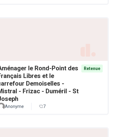
Aménager le Rond-Point des
Retenue
Français Libres et le
carrefour Demoiselles -
Mistral - Frizac - Duméril - St
Joseph
Anonyme
7