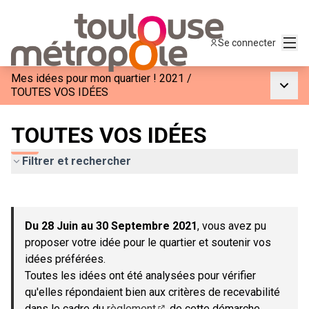
Menu
Se connecter
Mes idées pour mon quartier ! 2021
/
Menu p
TOUTES VOS IDÉES
TOUTES VOS IDÉES
Filtrer et rechercher
Passer la carte
Leaflet
|
©
OpenStreetMap
contributors
L'élément suivant est une carte qui présente les éléments de c
+
Du 28 Juin au 30 Septembre 2021
, vous avez pu
−
proposer votre idée pour le quartier et soutenir vos
idées préférées.
Toutes les idées ont été analysées pour vérifier
qu'elles répondaient bien aux critères de recevabilité
dans le cadre du
règlement
de cette démarche