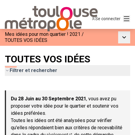
Menu
Se connecter
Mes idées pour mon quartier ! 2021
/
Menu p
TOUTES VOS IDÉES
TOUTES VOS IDÉES
Filtrer et rechercher
Passer la carte
Leaflet
|
©
OpenStreetMap
contributors
L'élément suivant est une carte qui présente les éléments de c
+
Du 28 Juin au 30 Septembre 2021
, vous avez pu
−
proposer votre idée pour le quartier et soutenir vos
idées préférées.
Toutes les idées ont été analysées pour vérifier
qu'elles répondaient bien aux critères de recevabilité
dans le cadre du
règlement
de cette démarche