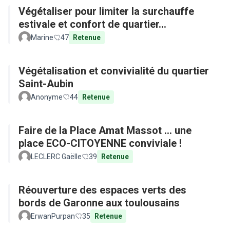
Végétaliser pour limiter la surchauffe
estivale et confort de quartier...
Marine
47
Retenue
Végétalisation et convivialité du quartier
Saint-Aubin
Anonyme
44
Retenue
Faire de la Place Amat Massot ... une
place ECO-CITOYENNE conviviale !
LECLERC Gaëlle
39
Retenue
Réouverture des espaces verts des
bords de Garonne aux toulousains
ErwanPurpan
35
Retenue