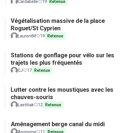
Cardabelle
19
Retenue
Végétalisation massive de la place
Roguet/St Cyprien
LaurentM
19
Retenue
Stations de gonflage pour vélo sur les
trajets les plus fréquentés
CJ
17
Retenue
Lutter contre les moustiques avec les
chauves-souris
Laetitiak
12
Retenue
Aménagement berge canal du midi
Anonyme
11
Retenue