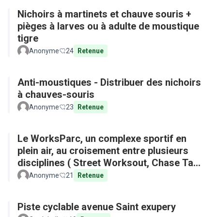
Nichoirs à martinets et chauve souris +
pièges à larves ou à adulte de moustique
tigre
Anonyme
24
Retenue
Anti-moustiques - Distribuer des nichoirs
à chauves-souris
Anonyme
23
Retenue
Le WorksParc, un complexe sportif en
plein air, au croisement entre plusieurs
disciplines ( Street Worksout, Chase Tag,
Parkour)
Anonyme
21
Retenue
Piste cyclable avenue Saint exupery