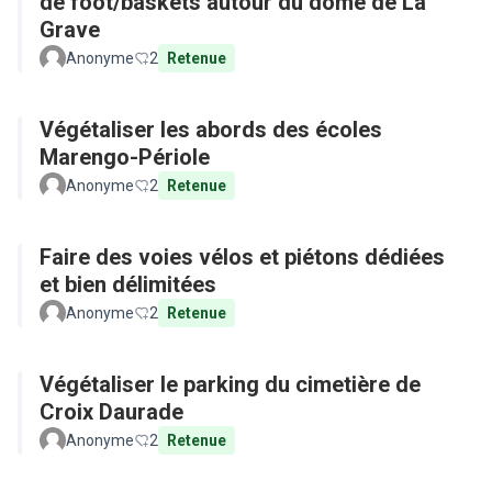
de foot/baskets autour du dôme de La
Grave
Anonyme
2
Retenue
Végétaliser les abords des écoles
Marengo-Périole
Anonyme
2
Retenue
Faire des voies vélos et piétons dédiées
et bien délimitées
Anonyme
2
Retenue
Végétaliser le parking du cimetière de
Croix Daurade
Anonyme
2
Retenue