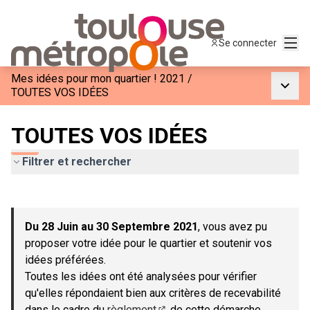
Menu
Se connecter
Mes idées pour mon quartier ! 2021
/
Menu p
TOUTES VOS IDÉES
TOUTES VOS IDÉES
Filtrer et rechercher
Passer la carte
Leaflet
|
©
OpenStreetMap
contributors
L'élément suivant est une carte qui présente les éléments de c
+
Du 28 Juin au 30 Septembre 2021
, vous avez pu
−
proposer votre idée pour le quartier et soutenir vos
idées préférées.
Toutes les idées ont été analysées pour vérifier
qu'elles répondaient bien aux critères de recevabilité
dans le cadre du
règlement
de cette démarche