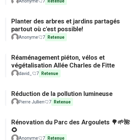
Anonyme
7
Retenue
Planter des arbres et jardins partagés
partout où c'est possible!
Anonyme
7
Retenue
Réaménagement piéton, vélos et
végétalisation Allée Charles de Fitte
david_
7
Retenue
Réduction de la pollution lumineuse
Pierre Jullien
7
Retenue
Rénovation du Parc des Argoulets 🌳🌱🌺
🌻
Anonyme
7
Retenue