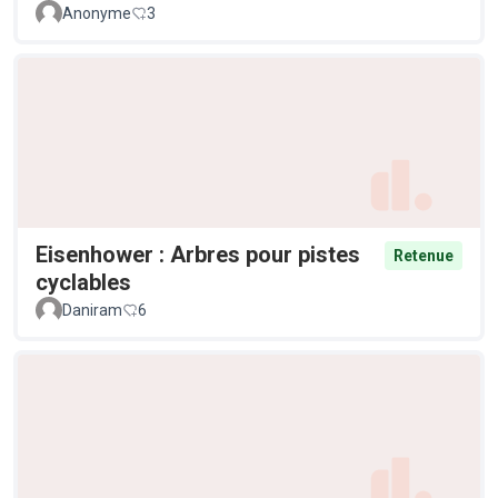
Anonyme
3
Eisenhower : Arbres pour pistes
Retenue
cyclables
Daniram
6