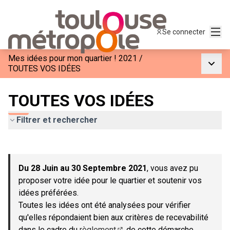
Menu
Se connecter
Mes idées pour mon quartier ! 2021
/
Menu p
TOUTES VOS IDÉES
TOUTES VOS IDÉES
Filtrer et rechercher
Passer la carte
Leaflet
|
©
OpenStreetMap
contributors
L'élément suivant est une carte qui présente les éléments de c
+
Du 28 Juin au 30 Septembre 2021
, vous avez pu
−
proposer votre idée pour le quartier et soutenir vos
idées préférées.
Toutes les idées ont été analysées pour vérifier
qu'elles répondaient bien aux critères de recevabilité
dans le cadre du
règlement
de cette démarche