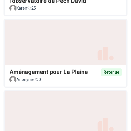
l’observatoire de Pech David
Karen
25
Aménagement pour La Plaine
Retenue
Anonyme
0