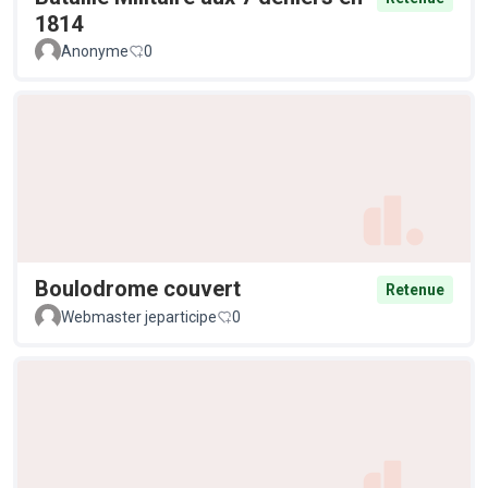
1814
Anonyme
0
Boulodrome couvert
Retenue
Webmaster jeparticipe
0