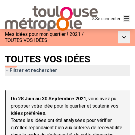
Menu
Se connecter
Mes idées pour mon quartier ! 2021
/
Menu p
TOUTES VOS IDÉES
TOUTES VOS IDÉES
Filtrer et rechercher
Passer la carte
Leaflet
|
©
OpenStreetMap
contributors
L'élément suivant est une carte qui présente les éléments de c
+
Du 28 Juin au 30 Septembre 2021
, vous avez pu
−
proposer votre idée pour le quartier et soutenir vos
idées préférées.
Toutes les idées ont été analysées pour vérifier
qu'elles répondaient bien aux critères de recevabilité
dans le cadre du
règlement
de cette démarche