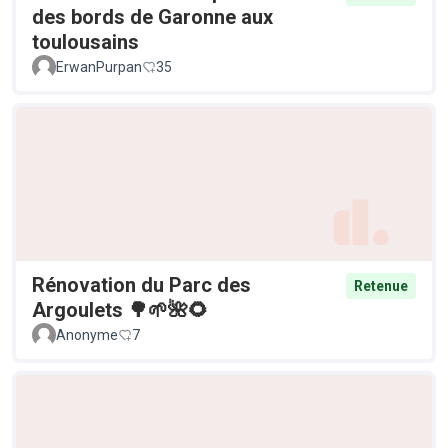
des bords de Garonne aux
toulousains
ErwanPurpan
35
Rénovation du Parc des
Retenue
Argoulets 🌳🌱🌺🌻
Anonyme
7