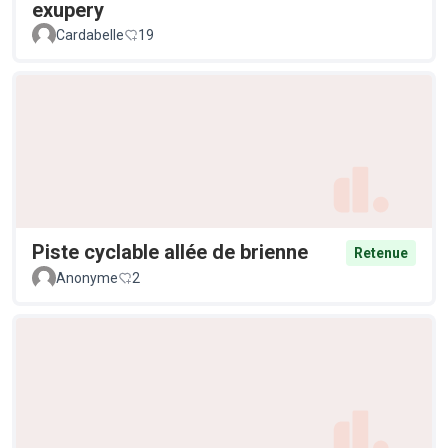
exupery
Cardabelle
19
Piste cyclable allée de brienne
Retenue
Anonyme
2