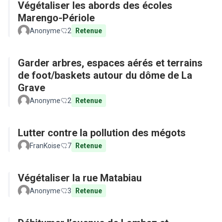
Végétaliser les abords des écoles
Marengo-Périole
Anonyme
2
Retenue
Garder arbres, espaces aérés et terrains
de foot/baskets autour du dôme de La
Grave
Anonyme
2
Retenue
Lutter contre la pollution des mégots
FranKoise
7
Retenue
Végétaliser la rue Matabiau
Anonyme
3
Retenue