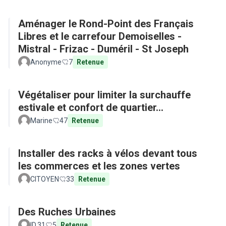
Aménager le Rond-Point des Français
Libres et le carrefour Demoiselles -
Mistral - Frizac - Duméril - St Joseph
Anonyme
7
Retenue
Végétaliser pour limiter la surchauffe
estivale et confort de quartier...
Marine
47
Retenue
Installer des racks à vélos devant tous
les commerces et les zones vertes
CITOYEN
33
Retenue
Des Ruches Urbaines
ID.31
5
Retenue