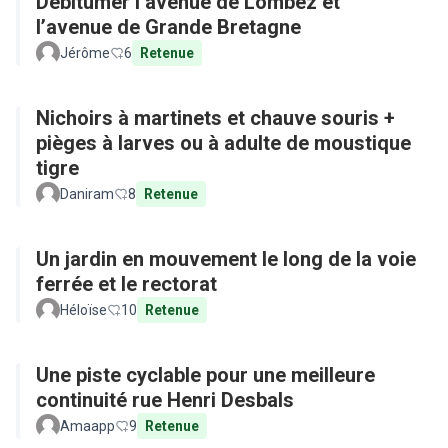
Débitumer l’avenue de Lombez et
l’avenue de Grande Bretagne
Jérôme
6
Retenue
Nichoirs à martinets et chauve souris +
pièges à larves ou à adulte de moustique
tigre
Daniram
8
Retenue
Un jardin en mouvement le long de la voie
ferrée et le rectorat
Héloïse
10
Retenue
Une piste cyclable pour une meilleure
continuité rue Henri Desbals
Amaapp
9
Retenue