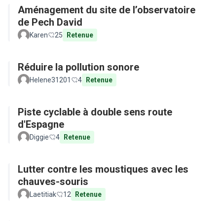
Aménagement du site de l’observatoire
de Pech David
Karen
25
Retenue
Réduire la pollution sonore
Helene31201
4
Retenue
Piste cyclable à double sens route
d'Espagne
Diggie
4
Retenue
Lutter contre les moustiques avec les
chauves-souris
Laetitiak
12
Retenue