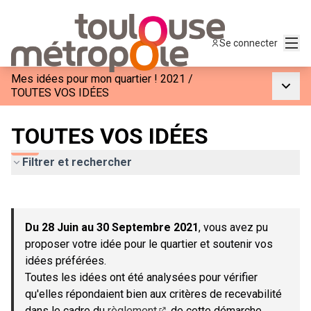
Menu
Se connecter
Mes idées pour mon quartier ! 2021
/
Menu p
TOUTES VOS IDÉES
TOUTES VOS IDÉES
Filtrer et rechercher
Passer la carte
Leaflet
|
©
OpenStreetMap
contributors
L'élément suivant est une carte qui présente les éléments de c
+
Du 28 Juin au 30 Septembre 2021
, vous avez pu
−
proposer votre idée pour le quartier et soutenir vos
idées préférées.
Toutes les idées ont été analysées pour vérifier
qu'elles répondaient bien aux critères de recevabilité
dans le cadre du
règlement
de cette démarche