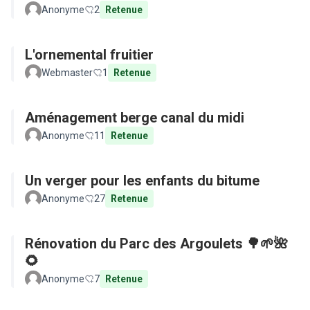
Anonyme
2
Retenue
L'ornemental fruitier
Webmaster
1
Retenue
Aménagement berge canal du midi
Anonyme
11
Retenue
Un verger pour les enfants du bitume
Anonyme
27
Retenue
Rénovation du Parc des Argoulets 🌳🌱🌺
🌻
Anonyme
7
Retenue