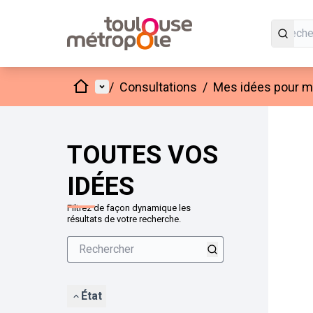
Accueil
Menu principal
/
Consultations
/
Mes idées pour mo
Passer
L'élément
+
−
TOUTES VOS
IDÉES
Filtrez de façon dynamique les
résultats de votre recherche.
État