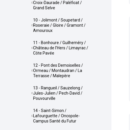
Croix-Daurade / Paléficat /
Grand Selve
10 - Jolimont / Soupetard /
Roseraie / Gloire / Gramont /
Amouroux
11 - Bonhoure / Guilheméry /
Château de l'Hers / Limayrac /
Côte Pavée
12 - Pont des Demoiselles /
Ormeau / Montaudran / La
Terrasse / Malepère
13 - Rangueil / Sauzelong /
Jules-Julien / Pech-David /
Pouvourville
14 - Saint-Simon /
Lafourguette / Oncopole-
Campus Santé du Futur