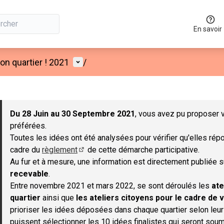
En savoir
Menu utilisateur
n quartier ! 2021
/
 la carte
 suivant est une carte qui présente les éléments de cette page co
Du 28 Juin au 30 Septembre 2021
, vous avez pu proposer v
préférées.
Toutes les idées ont été analysées pour vérifier qu'elles répo
cadre du
règlement
de cette démarche participative.
(S'ouvre dans un nouvel onglet)
Au fur et à mesure, une information est directement publiée 
recevable
.
Entre novembre 2021 et mars 2022, se sont déroulés les
ate
quartier
ainsi que
les ateliers citoyens pour le cadre de v
prioriser les idées déposées dans chaque quartier selon leu
puissent sélectionner les 10 idées finalistes qui seront soum