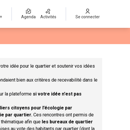
 +
Agenda
Activités
Se connecter
Leaflet
|
©
OpenStreetMap
contributors
mme des points de carte. L'élément peut être utilisé avec un lect
otre idée pour le quartier et soutenir vos idées
ndaient bien aux critères de recevabilité dans le
sur la plateforme
si votre idée n'est pas
liers citoyens pour l’écologie par
ie par quartier.
Ces rencontres ont permis de
r thématique afin que
les bureaux de quartier
ises au vote des habitants par quartier (dont la