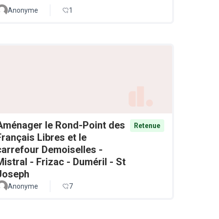
Anonyme
1
Aménager le Rond-Point des
Retenue
Français Libres et le
carrefour Demoiselles -
Mistral - Frizac - Duméril - St
Joseph
Anonyme
7