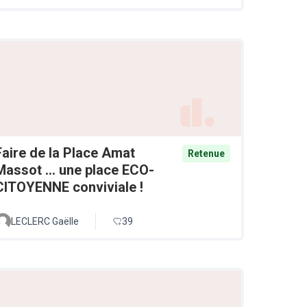
Faire de la Place Amat
Retenue
Massot ... une place ECO-
CITOYENNE conviviale !
LECLERC Gaëlle
39