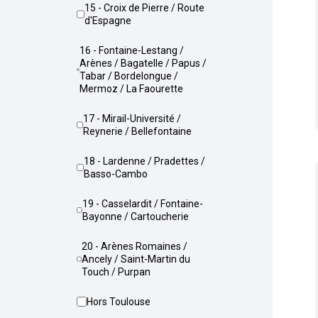
15 - Croix de Pierre / Route
d'Espagne
16 - Fontaine-Lestang /
Arènes / Bagatelle / Papus /
Tabar / Bordelongue /
Mermoz / La Faourette
17 - Mirail-Université /
Reynerie / Bellefontaine
18 - Lardenne / Pradettes /
Basso-Cambo
19 - Casselardit / Fontaine-
Bayonne / Cartoucherie
20 - Arènes Romaines /
Ancely / Saint-Martin du
Touch / Purpan
Hors Toulouse