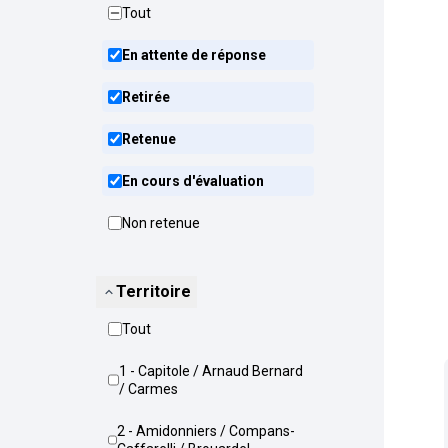
Tout
En attente de réponse
Retirée
Retenue
En cours d'évaluation
Non retenue
Territoire
Tout
1 - Capitole / Arnaud Bernard
/ Carmes
2 - Amidonniers / Compans-