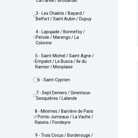
Caffarelli / Brouardel
3 - Les Chalets / Bayard /
Belfort / Saint Aubin / Dupuy
4 - Lapujade / Bonnefoy /
Périole / Marengo / La
Colonne
5 - Saint-Michel / Saint-Agne /
Empalot / Le Busca / Ile du
Ramier / Monplaisir
6 - Saint-Cyprien
7 - Sept Deniers / Ginestous-
Sesquières / Lalande
8 - Minimes / Barrière de Paris
/ Ponts-Jumeaux / La Vache /
Raisins / Fondeyre
9 - Trois Cocus / Borderouge /