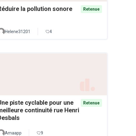
Réduire la pollution sonore
Retenue
Helene31201
4
Une piste cyclable pour une
Retenue
meilleure continuité rue Henri
Desbals
Amaapp
9