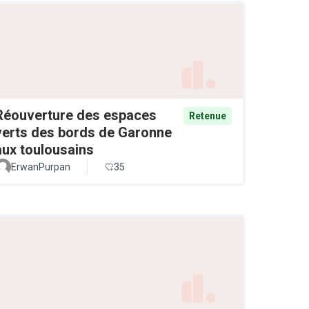
Réouverture des espaces
Retenue
verts des bords de Garonne
aux toulousains
ErwanPurpan
35