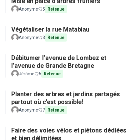
Mise en place d'arbres fruitiers
Anonyme
5
Retenue
Végétaliser la rue Matabiau
Anonyme
3
Retenue
Débitumer l’avenue de Lombez et
l’avenue de Grande Bretagne
Jérôme
6
Retenue
Planter des arbres et jardins partagés
partout où c'est possible!
Anonyme
7
Retenue
Faire des voies vélos et piétons dédiées
et bien délimitées