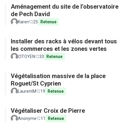
Aménagement du site de l’observatoire
de Pech David
Karen
25
Retenue
Installer des racks à vélos devant tous
les commerces et les zones vertes
CITOYEN
33
Retenue
Végétalisation massive de la place
Roguet/St Cyprien
LaurentM
19
Retenue
Végétaliser Croix de Pierre
Anonyme
11
Retenue