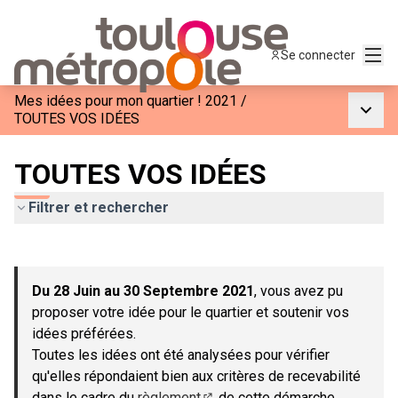
Menu
Se connecter
Mes idées pour mon quartier ! 2021
/
Menu p
TOUTES VOS IDÉES
TOUTES VOS IDÉES
Filtrer et rechercher
Passer la carte
Leaflet
|
©
OpenStreetMap
contributors
L'élément suivant est une carte qui présente les éléments de c
+
Du 28 Juin au 30 Septembre 2021
, vous avez pu
−
proposer votre idée pour le quartier et soutenir vos
idées préférées.
Toutes les idées ont été analysées pour vérifier
qu'elles répondaient bien aux critères de recevabilité
dans le cadre du
règlement
de cette démarche