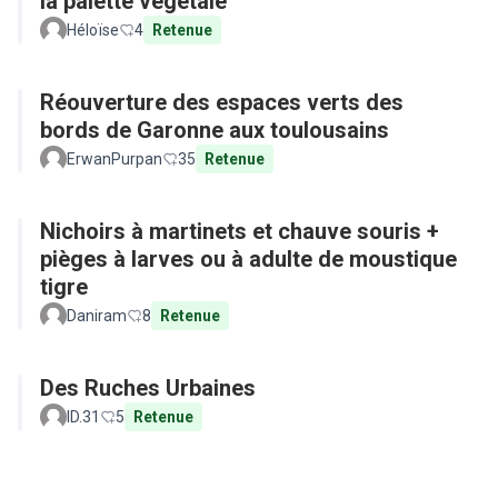
la palette végétale
Héloïse
4
Retenue
Réouverture des espaces verts des
bords de Garonne aux toulousains
ErwanPurpan
35
Retenue
Nichoirs à martinets et chauve souris +
pièges à larves ou à adulte de moustique
tigre
Daniram
8
Retenue
Des Ruches Urbaines
ID.31
5
Retenue