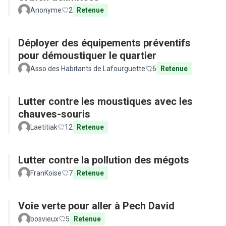
Anonyme
2
Retenue
Déployer des équipements préventifs
pour démoustiquer le quartier
Asso des Habitants de Lafourguette
6
Retenue
Lutter contre les moustiques avec les
chauves-souris
Laetitiak
12
Retenue
Lutter contre la pollution des mégots
FranKoise
7
Retenue
Voie verte pour aller à Pech David
bosvieux
5
Retenue