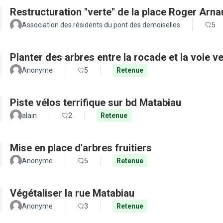
Restructuration "verte" de la place Roger Arn
Association des résidents du pont des demoiselles
5
Planter des arbres entre la rocade et la voie ve
Anonyme
5
Retenue
Piste vélos terrifique sur bd Matabiau
alain
2
Retenue
Mise en place d'arbres fruitiers
Anonyme
5
Retenue
Végétaliser la rue Matabiau
Anonyme
3
Retenue