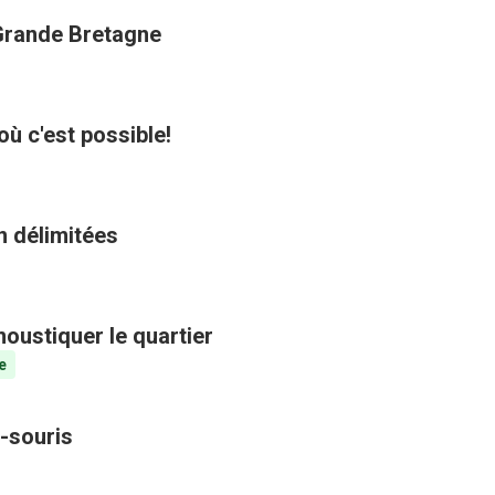
 Grande Bretagne
où c'est possible!
n délimitées
oustiquer le quartier
e
-souris