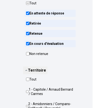
Tout
En attente de réponse
Retirée
Retenue
En cours d'évaluation
Non retenue
Territoire
Tout
1 - Capitole / Arnaud Bernard
/ Carmes
2 - Amidonniers / Compans-