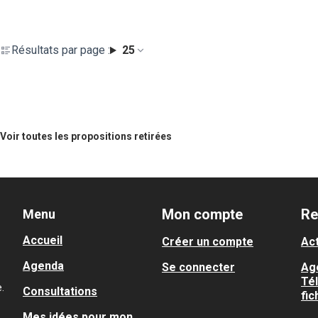
Résultats par page :
25
Voir toutes les propositions retirées
Mon compte
Re
Menu
Accueil
Créer un compte
Act
Agenda
Se connecter
Ag
Té
.
Consultations
fic
Mes idées pour mon