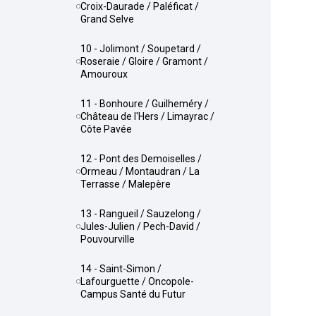
Croix-Daurade / Paléficat /
Grand Selve
10 - Jolimont / Soupetard /
Roseraie / Gloire / Gramont /
Amouroux
11 - Bonhoure / Guilheméry /
Château de l'Hers / Limayrac /
Côte Pavée
12 - Pont des Demoiselles /
Ormeau / Montaudran / La
Terrasse / Malepère
13 - Rangueil / Sauzelong /
Jules-Julien / Pech-David /
Pouvourville
14 - Saint-Simon /
Lafourguette / Oncopole-
Campus Santé du Futur