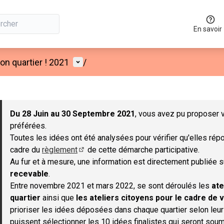
En savoir
Menu utilisateur
n quartier ! 2021
/
 la carte
 suivant est une carte qui présente les éléments de cette page co
Du 28 Juin au 30 Septembre 2021
, vous avez pu proposer v
préférées.
Toutes les idées ont été analysées pour vérifier qu'elles répo
cadre du
règlement
de cette démarche participative.
(S'ouvre dans un nouvel onglet)
Au fur et à mesure, une information est directement publiée 
recevable
.
Entre novembre 2021 et mars 2022, se sont déroulés les
ate
quartier
ainsi que
les ateliers citoyens pour le cadre de v
prioriser les idées déposées dans chaque quartier selon leu
puissent sélectionner les 10 idées finalistes qui seront soum