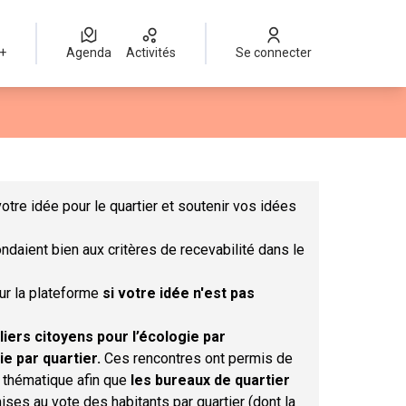
 +
Agenda
Activités
Se connecter
Leaflet
|
©
OpenStreetMap
contributors
mme des points de carte. L'élément peut être utilisé avec un lect
otre idée pour le quartier et soutenir vos idées
ndaient bien aux critères de recevabilité dans le
sur la plateforme
si votre idée n'est pas
liers citoyens pour l’écologie par
ie par quartier.
Ces rencontres ont permis de
r thématique afin que
les bureaux de quartier
ises au vote des habitants par quartier (dont la