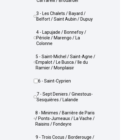
Caffarelli / Brouardel
3 - Les Chalets / Bayard /
Belfort / Saint Aubin / Dupuy
4 - Lapujade / Bonnefoy /
Périole / Marengo / La
Colonne
5 - Saint-Michel / Saint-Agne /
Empalot / Le Busca / Ile du
Ramier / Monplaisir
6 - Saint-Cyprien
7 - Sept Deniers / Ginestous-
Sesquières / Lalande
8 - Minimes / Barrière de Paris
/ Ponts-Jumeaux / La Vache /
Raisins / Fondeyre
9 - Trois Cocus / Borderouge /