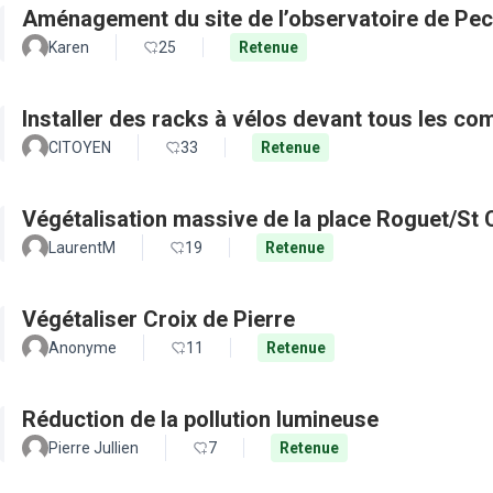
Aménagement du site de l’observatoire de Pec
Karen
25
Retenue
Installer des racks à vélos devant tous les c
CITOYEN
33
Retenue
Végétalisation massive de la place Roguet/St 
LaurentM
19
Retenue
Végétaliser Croix de Pierre
Anonyme
11
Retenue
Réduction de la pollution lumineuse
Pierre Jullien
7
Retenue