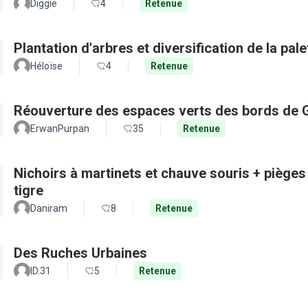
Diggie
4
Retenue
Plantation d'arbres et diversification de la pal
Héloïse
4
Retenue
Réouverture des espaces verts des bords de 
ErwanPurpan
35
Retenue
Nichoirs à martinets et chauve souris + pièges
tigre
Daniram
8
Retenue
Des Ruches Urbaines
ID.31
5
Retenue