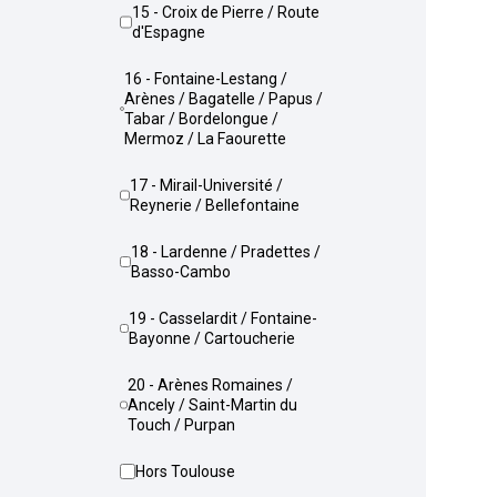
15 - Croix de Pierre / Route
d'Espagne
16 - Fontaine-Lestang /
Arènes / Bagatelle / Papus /
Tabar / Bordelongue /
Mermoz / La Faourette
17 - Mirail-Université /
Reynerie / Bellefontaine
18 - Lardenne / Pradettes /
Basso-Cambo
19 - Casselardit / Fontaine-
Bayonne / Cartoucherie
20 - Arènes Romaines /
Ancely / Saint-Martin du
Touch / Purpan
Hors Toulouse