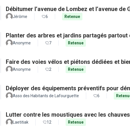
Débitumer l’avenue de Lombez et l’avenue de
Jérôme
6
Retenue
Planter des arbres et jardins partagés partout 
Anonyme
7
Retenue
Faire des voies vélos et piétons dédiées et bie
Anonyme
2
Retenue
Déployer des équipements préventifs pour dém
Asso des Habitants de Lafourguette
6
Retenu
Lutter contre les moustiques avec les chauves
Laetitiak
12
Retenue