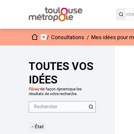
Accueil
Menu principal
/
Consultations
/
Mes idées pour mo
Passer
L'élément
+
−
TOUTES VOS
IDÉES
Filtrez de façon dynamique les
résultats de votre recherche.
État