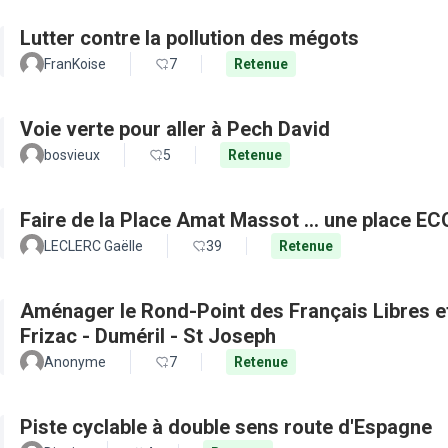
Lutter contre la pollution des mégots
FranKoise
7
Retenue
Voie verte pour aller à Pech David
bosvieux
5
Retenue
Faire de la Place Amat Massot ... une place E
LECLERC Gaëlle
39
Retenue
Aménager le Rond-Point des Français Libres et 
Frizac - Duméril - St Joseph
Anonyme
7
Retenue
Piste cyclable à double sens route d'Espagne