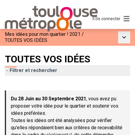
Menu
Se connecter
Mes idées pour mon quartier ! 2021
/
Menu p
TOUTES VOS IDÉES
TOUTES VOS IDÉES
Filtrer et rechercher
Passer la carte
Leaflet
|
©
OpenStreetMap
contributors
L'élément suivant est une carte qui présente les éléments de c
+
Du 28 Juin au 30 Septembre 2021
, vous avez pu
−
proposer votre idée pour le quartier et soutenir vos
idées préférées.
Toutes les idées ont été analysées pour vérifier
qu'elles répondaient bien aux critères de recevabilité
dans le cadre du
règlement
de cette démarche