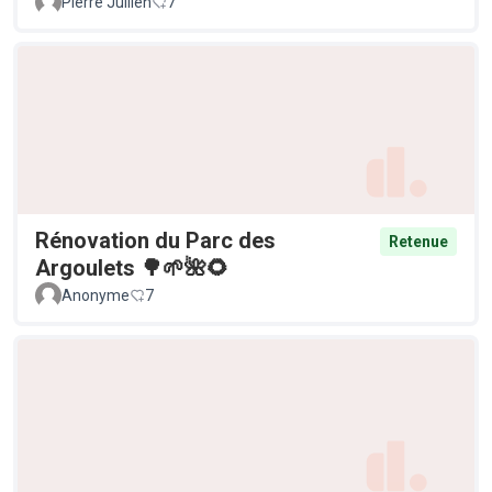
Pierre Jullien
7
Rénovation du Parc des
Retenue
Argoulets 🌳🌱🌺🌻
Anonyme
7