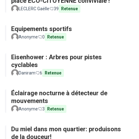
place ECO-CITOYENNE conviviale !
LECLERC Gaëlle
39
Retenue
Equipements sportifs
Anonyme
0
Retenue
Eisenhower : Arbres pour pistes
cyclables
Daniram
6
Retenue
Éclairage nocturne à détecteur de
mouvements
Anonyme
3
Retenue
Du miel dans mon quartier: produisons
de la douceur!