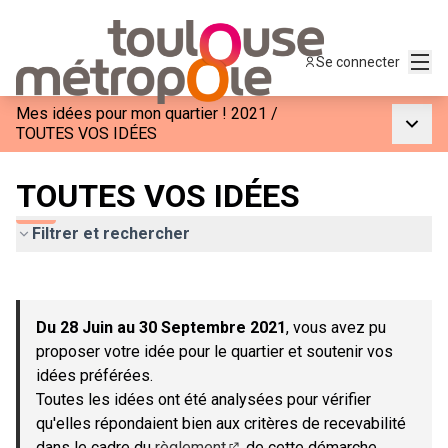
Menu
Se connecter
Mes idées pour mon quartier ! 2021
/
Menu p
TOUTES VOS IDÉES
TOUTES VOS IDÉES
Filtrer et rechercher
Passer la carte
Leaflet
|
©
OpenStreetMap
contributors
L'élément suivant est une carte qui présente les éléments de c
+
Du 28 Juin au 30 Septembre 2021
, vous avez pu
−
proposer votre idée pour le quartier et soutenir vos
idées préférées.
Toutes les idées ont été analysées pour vérifier
qu'elles répondaient bien aux critères de recevabilité
dans le cadre du
règlement
de cette démarche