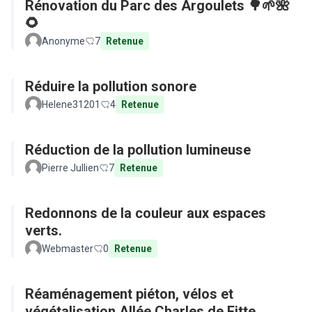
Rénovation du Parc des Argoulets 🌳🌱🌺
🌻
Anonyme
7
Retenue
Réduire la pollution sonore
Helene31201
4
Retenue
Réduction de la pollution lumineuse
Pierre Jullien
7
Retenue
Redonnons de la couleur aux espaces
verts.
Webmaster
0
Retenue
Réaménagement piéton, vélos et
végétalisation Allée Charles de Fitte