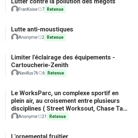
Lutter contre la pollution des mégots
FranKoise
7
Retenue
Lutte anti-moustiques
Anonyme
2
Retenue
Limiter l'éclairage des équipements -
Cartoucherie-Zenith
Navillus76
6
Retenue
Le WorksParc, un complexe sportif en
plein air, au croisement entre plusieurs
disciplines ( Street Worksout, Chase Tag,
Parkour)
Anonyme
21
Retenue
L'ornemental fruitier