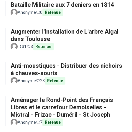
Bataille Militaire aux 7 deniers en 1814
Anonyme
0
Retenue
Augmenter l'Installation de L'arbre Algal
dans Toulouse
ID.31
3
Retenue
Anti-moustiques - Distribuer des nichoirs
à chauves-souris
Anonyme
23
Retenue
Aménager le Rond-Point des Français
Libres et le carrefour Demoiselles -
Mistral - Frizac - Duméril - St Joseph
Anonyme
7
Retenue