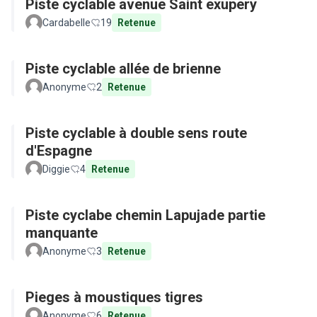
Piste cyclable avenue Saint exupery
Cardabelle
19
Retenue
Piste cyclable allée de brienne
Anonyme
2
Retenue
Piste cyclable à double sens route
d'Espagne
Diggie
4
Retenue
Piste cyclabe chemin Lapujade partie
manquante
Anonyme
3
Retenue
Pieges à moustiques tigres
Anonyme
6
Retenue