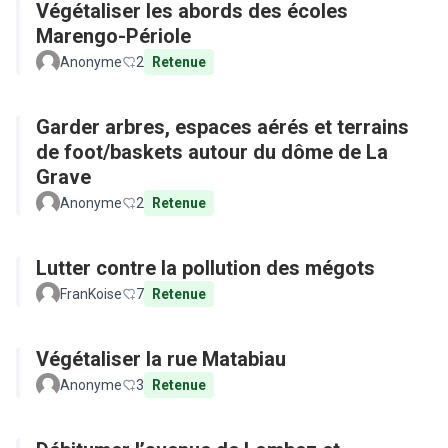
Végétaliser les abords des écoles
Marengo-Périole
Anonyme
2
Retenue
Garder arbres, espaces aérés et terrains
de foot/baskets autour du dôme de La
Grave
Anonyme
2
Retenue
Lutter contre la pollution des mégots
FranKoise
7
Retenue
Végétaliser la rue Matabiau
Anonyme
3
Retenue