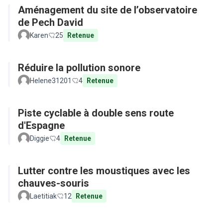
Aménagement du site de l’observatoire
de Pech David
Karen
25
Retenue
Réduire la pollution sonore
Helene31201
4
Retenue
Piste cyclable à double sens route
d'Espagne
Diggie
4
Retenue
Lutter contre les moustiques avec les
chauves-souris
Laetitiak
12
Retenue