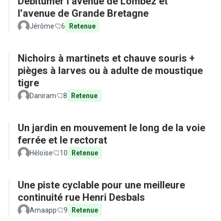
Débitumer l’avenue de Lombez et
l’avenue de Grande Bretagne
Jérôme
6
Retenue
Nichoirs à martinets et chauve souris +
pièges à larves ou à adulte de moustique
tigre
Daniram
8
Retenue
Un jardin en mouvement le long de la voie
ferrée et le rectorat
Héloïse
10
Retenue
Une piste cyclable pour une meilleure
continuité rue Henri Desbals
Amaapp
9
Retenue