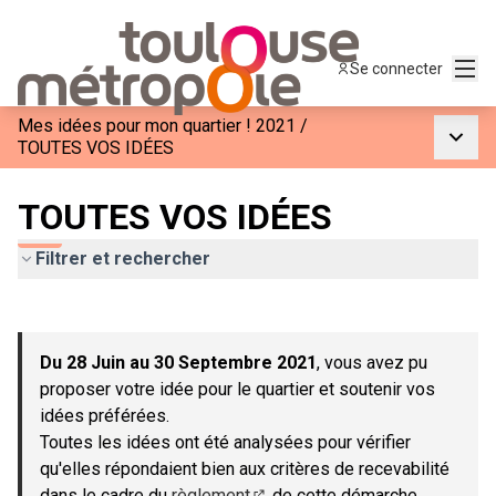
Menu
Se connecter
Mes idées pour mon quartier ! 2021
/
Menu p
TOUTES VOS IDÉES
TOUTES VOS IDÉES
Filtrer et rechercher
Passer la carte
Leaflet
|
©
OpenStreetMap
contributors
L'élément suivant est une carte qui présente les éléments de c
+
Du 28 Juin au 30 Septembre 2021
, vous avez pu
−
proposer votre idée pour le quartier et soutenir vos
idées préférées.
Toutes les idées ont été analysées pour vérifier
qu'elles répondaient bien aux critères de recevabilité
dans le cadre du
règlement
de cette démarche