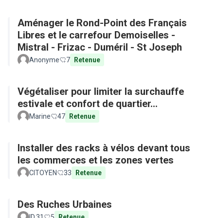
Aménager le Rond-Point des Français
Libres et le carrefour Demoiselles -
Mistral - Frizac - Duméril - St Joseph
Anonyme
7
Retenue
Végétaliser pour limiter la surchauffe
estivale et confort de quartier...
Marine
47
Retenue
Installer des racks à vélos devant tous
les commerces et les zones vertes
CITOYEN
33
Retenue
Des Ruches Urbaines
ID.31
5
Retenue