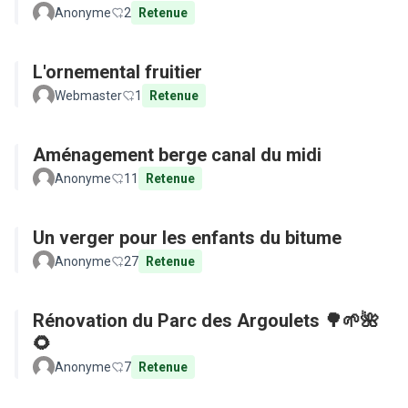
Anonyme
2
Retenue
L'ornemental fruitier
Webmaster
1
Retenue
Aménagement berge canal du midi
Anonyme
11
Retenue
Un verger pour les enfants du bitume
Anonyme
27
Retenue
Rénovation du Parc des Argoulets 🌳🌱🌺
🌻
Anonyme
7
Retenue