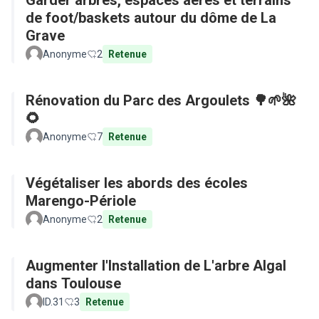
Garder arbres, espaces aérés et terrains
de foot/baskets autour du dôme de La
Grave
Anonyme
2
Retenue
Rénovation du Parc des Argoulets 🌳🌱🌺
🌻
Anonyme
7
Retenue
Végétaliser les abords des écoles
Marengo-Périole
Anonyme
2
Retenue
Augmenter l'Installation de L'arbre Algal
dans Toulouse
ID.31
3
Retenue