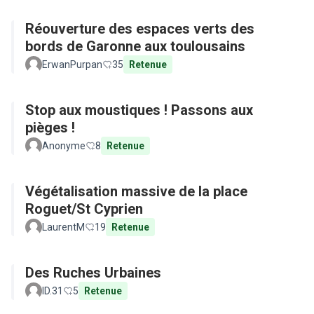
Réouverture des espaces verts des
bords de Garonne aux toulousains
ErwanPurpan
35
Retenue
Stop aux moustiques ! Passons aux
pièges !
Anonyme
8
Retenue
Végétalisation massive de la place
Roguet/St Cyprien
LaurentM
19
Retenue
Des Ruches Urbaines
ID.31
5
Retenue