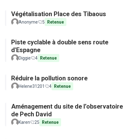
Végétalisation Place des Tibaous
Anonyme
5
Retenue
Piste cyclable à double sens route
d'Espagne
Diggie
4
Retenue
Réduire la pollution sonore
Helene31201
4
Retenue
Aménagement du site de l’observatoire
de Pech David
Karen
25
Retenue