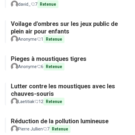
david_
7
Retenue
Voilage d'ombres sur les jeux public de
plein air pour enfants
Anonyme
1
Retenue
Pieges à moustiques tigres
Anonyme
6
Retenue
Lutter contre les moustiques avec les
chauves-souris
Laetitiak
12
Retenue
Réduction de la pollution lumineuse
Pierre Jullien
7
Retenue