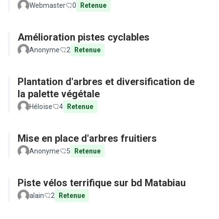
Webmaster
0
Retenue
Amélioration pistes cyclables
Anonyme
2
Retenue
Plantation d'arbres et diversification de
la palette végétale
Héloïse
4
Retenue
Mise en place d'arbres fruitiers
Anonyme
5
Retenue
Piste vélos terrifique sur bd Matabiau
alain
2
Retenue