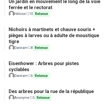
Un jardin en mouvement le long de la voie
ferrée et le rectorat
Héloïse
10
Retenue
Nichoirs à martinets et chauve souris +
pièges à larves ou à adulte de moustique
tigre
Daniram
8
Retenue
Eisenhower : Arbres pour pistes
cyclables
Daniram
6
Retenue
Des arbres pour la rue de la république
Anonyme
5
Retenue