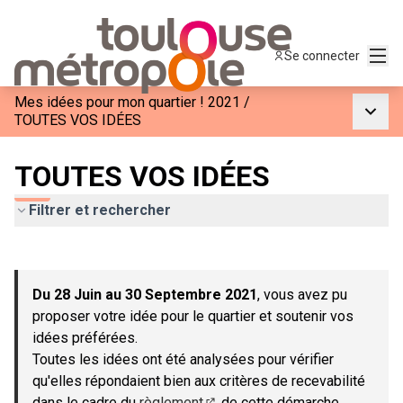
Menu
Se connecter
Mes idées pour mon quartier ! 2021
/
Menu p
TOUTES VOS IDÉES
TOUTES VOS IDÉES
Filtrer et rechercher
Passer la carte
Leaflet
|
©
OpenStreetMap
contributors
L'élément suivant est une carte qui présente les éléments de c
+
Du 28 Juin au 30 Septembre 2021
, vous avez pu
−
proposer votre idée pour le quartier et soutenir vos
idées préférées.
Toutes les idées ont été analysées pour vérifier
qu'elles répondaient bien aux critères de recevabilité
dans le cadre du
règlement
de cette démarche