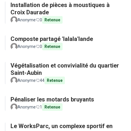
Installation de pièces à moustiques à
Croix Daurade
Anonyme
0
Retenue
Composte partagé 'lalala'lande
Anonyme
0
Retenue
Végétalisation et convivialité du quartier
Saint-Aubin
Anonyme
44
Retenue
Pénaliser les motards bruyants
Anonyme
1
Retenue
Le WorksParc, un complexe sportif en