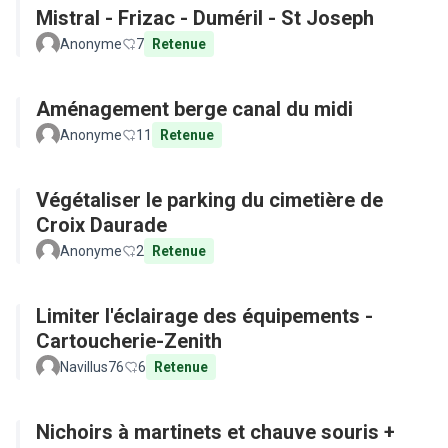
Mistral - Frizac - Duméril - St Joseph
Anonyme
7
Retenue
Aménagement berge canal du midi
Anonyme
11
Retenue
Végétaliser le parking du cimetière de
Croix Daurade
Anonyme
2
Retenue
Limiter l'éclairage des équipements -
Cartoucherie-Zenith
Navillus76
6
Retenue
Nichoirs à martinets et chauve souris +