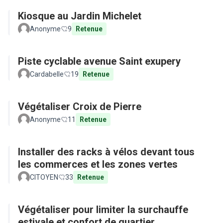
Kiosque au Jardin Michelet
Anonyme
9
Retenue
Piste cyclable avenue Saint exupery
Cardabelle
19
Retenue
Végétaliser Croix de Pierre
Anonyme
11
Retenue
Installer des racks à vélos devant tous
les commerces et les zones vertes
CITOYEN
33
Retenue
Végétaliser pour limiter la surchauffe
estivale et confort de quartier...