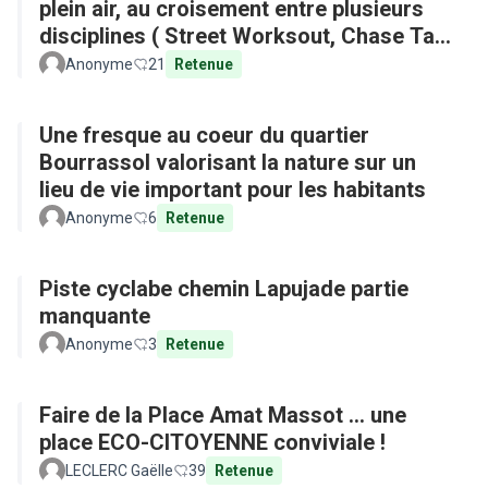
plein air, au croisement entre plusieurs
disciplines ( Street Worksout, Chase Tag,
Parkour)
Anonyme
21
Retenue
Une fresque au coeur du quartier
Bourrassol valorisant la nature sur un
lieu de vie important pour les habitants
Anonyme
6
Retenue
Piste cyclabe chemin Lapujade partie
manquante
Anonyme
3
Retenue
Faire de la Place Amat Massot ... une
place ECO-CITOYENNE conviviale !
LECLERC Gaëlle
39
Retenue