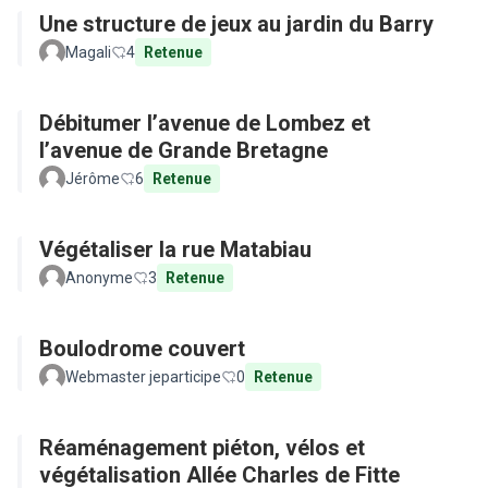
Une structure de jeux au jardin du Barry
Magali
4
Retenue
Débitumer l’avenue de Lombez et
l’avenue de Grande Bretagne
Jérôme
6
Retenue
Végétaliser la rue Matabiau
Anonyme
3
Retenue
Boulodrome couvert
Webmaster jeparticipe
0
Retenue
Réaménagement piéton, vélos et
végétalisation Allée Charles de Fitte