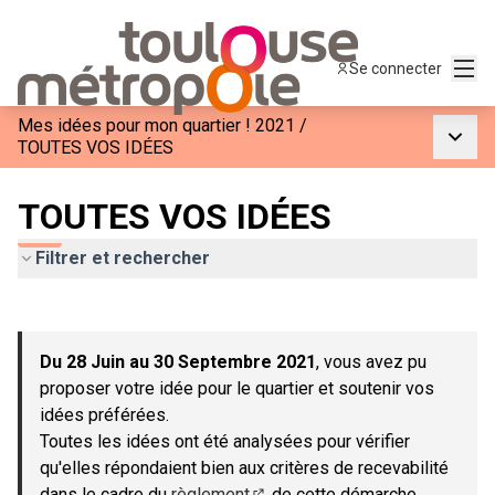
Menu
Se connecter
Mes idées pour mon quartier ! 2021
/
Menu p
TOUTES VOS IDÉES
TOUTES VOS IDÉES
Filtrer et rechercher
Passer la carte
Leaflet
|
©
OpenStreetMap
contributors
L'élément suivant est une carte qui présente les éléments de c
+
Du 28 Juin au 30 Septembre 2021
, vous avez pu
−
proposer votre idée pour le quartier et soutenir vos
idées préférées.
Toutes les idées ont été analysées pour vérifier
qu'elles répondaient bien aux critères de recevabilité
dans le cadre du
règlement
de cette démarche