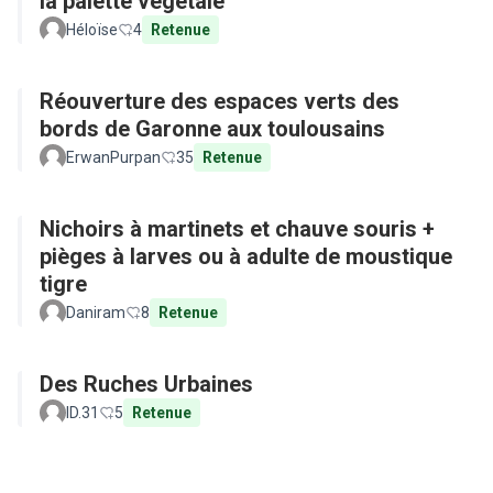
la palette végétale
Héloïse
4
Retenue
Réouverture des espaces verts des
bords de Garonne aux toulousains
ErwanPurpan
35
Retenue
Nichoirs à martinets et chauve souris +
pièges à larves ou à adulte de moustique
tigre
Daniram
8
Retenue
Des Ruches Urbaines
ID.31
5
Retenue