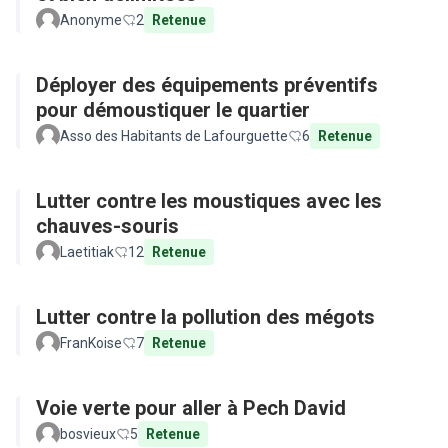
Anonyme
2
Retenue
Déployer des équipements préventifs
pour démoustiquer le quartier
Asso des Habitants de Lafourguette
6
Retenue
Lutter contre les moustiques avec les
chauves-souris
Laetitiak
12
Retenue
Lutter contre la pollution des mégots
FranKoise
7
Retenue
Voie verte pour aller à Pech David
bosvieux
5
Retenue