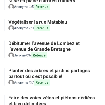
Mise en place d'arbres fruitiers
Anonyme
5
Retenue
Végétaliser la rue Matabiau
Anonyme
3
Retenue
Débitumer l’avenue de Lombez et
l’avenue de Grande Bretagne
Jérôme
6
Retenue
Planter des arbres et jardins partagés
partout où c'est possible!
Anonyme
7
Retenue
Faire des voies vélos et piétons dédiées
et bien délimitées