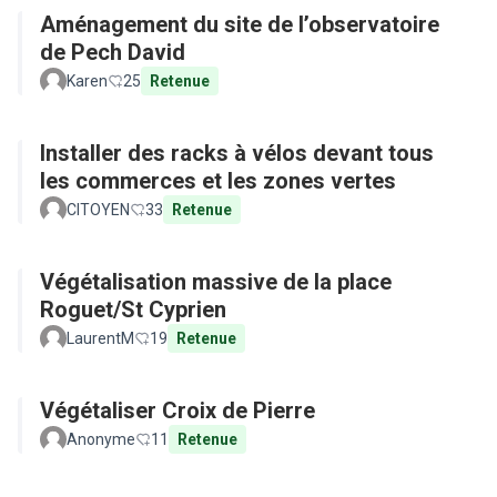
Aménagement du site de l’observatoire
de Pech David
Karen
25
Retenue
Installer des racks à vélos devant tous
les commerces et les zones vertes
CITOYEN
33
Retenue
Végétalisation massive de la place
Roguet/St Cyprien
LaurentM
19
Retenue
Végétaliser Croix de Pierre
Anonyme
11
Retenue