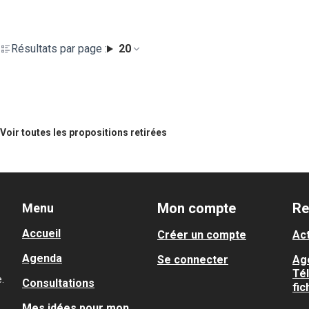
Résultats par page :
20
Voir toutes les propositions retirées
Mon compte
Re
Menu
Accueil
Créer un compte
Act
Agenda
Se connecter
Ag
Té
.
Consultations
fic
Mes idées pour mon