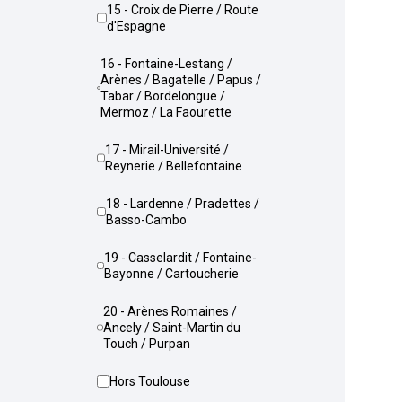
15 - Croix de Pierre / Route
d'Espagne
16 - Fontaine-Lestang /
Arènes / Bagatelle / Papus /
Tabar / Bordelongue /
Mermoz / La Faourette
17 - Mirail-Université /
Reynerie / Bellefontaine
18 - Lardenne / Pradettes /
Basso-Cambo
19 - Casselardit / Fontaine-
Bayonne / Cartoucherie
20 - Arènes Romaines /
Ancely / Saint-Martin du
Touch / Purpan
Hors Toulouse