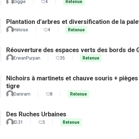
Diggie
4
Retenue
Plantation d'arbres et diversification de la pal
Héloïse
4
Retenue
Réouverture des espaces verts des bords de 
ErwanPurpan
35
Retenue
Nichoirs à martinets et chauve souris + pièges
tigre
Daniram
8
Retenue
Des Ruches Urbaines
ID.31
5
Retenue