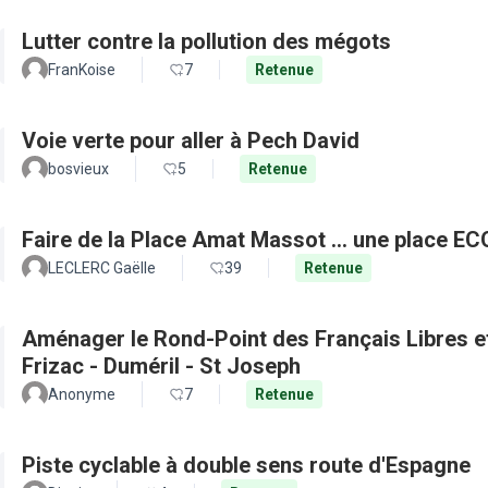
Lutter contre la pollution des mégots
FranKoise
7
Retenue
Voie verte pour aller à Pech David
bosvieux
5
Retenue
Faire de la Place Amat Massot ... une place E
LECLERC Gaëlle
39
Retenue
Aménager le Rond-Point des Français Libres et 
Frizac - Duméril - St Joseph
Anonyme
7
Retenue
Piste cyclable à double sens route d'Espagne