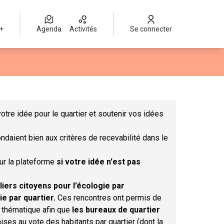
 +
Agenda
Activités
Se connecter
Leaflet
|
©
OpenStreetMap
contributors
mme des points de carte. L'élément peut être utilisé avec un lect
otre idée pour le quartier et soutenir vos idées
ndaient bien aux critères de recevabilité dans le
sur la plateforme
si votre idée n'est pas
liers citoyens pour l’écologie par
ie par quartier.
Ces rencontres ont permis de
r thématique afin que
les bureaux de quartier
ises au vote des habitants par quartier (dont la