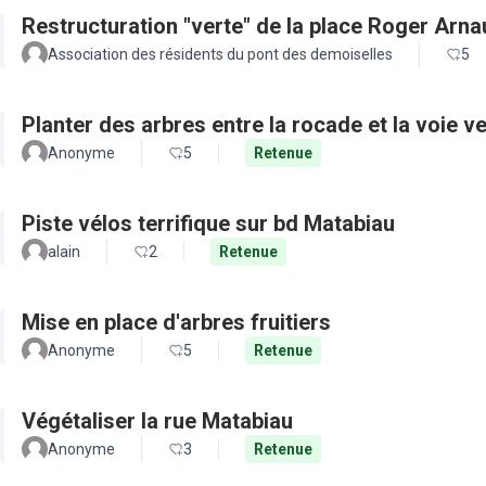
Restructuration "verte" de la place Roger Arn
Association des résidents du pont des demoiselles
5
Planter des arbres entre la rocade et la voie ve
Anonyme
5
Retenue
Piste vélos terrifique sur bd Matabiau
alain
2
Retenue
Mise en place d'arbres fruitiers
Anonyme
5
Retenue
Végétaliser la rue Matabiau
Anonyme
3
Retenue