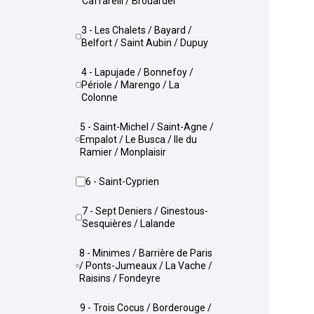
Caffarelli / Brouardel
3 - Les Chalets / Bayard /
Belfort / Saint Aubin / Dupuy
4 - Lapujade / Bonnefoy /
Périole / Marengo / La
Colonne
5 - Saint-Michel / Saint-Agne /
Empalot / Le Busca / Ile du
Ramier / Monplaisir
6 - Saint-Cyprien
7 - Sept Deniers / Ginestous-
Sesquières / Lalande
8 - Minimes / Barrière de Paris
/ Ponts-Jumeaux / La Vache /
Raisins / Fondeyre
9 - Trois Cocus / Borderouge /