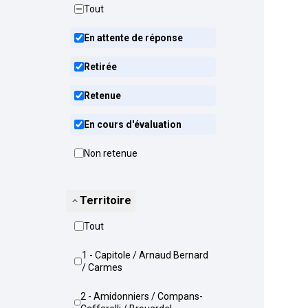
Tout
En attente de réponse
Retirée
Retenue
En cours d'évaluation
Non retenue
Territoire
Tout
1 - Capitole / Arnaud Bernard
/ Carmes
2 - Amidonniers / Compans-