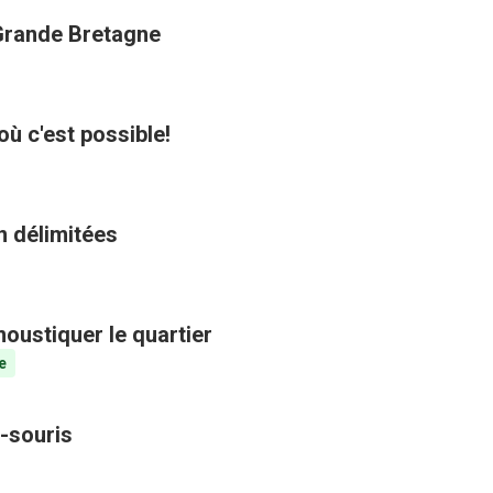
 Grande Bretagne
où c'est possible!
n délimitées
oustiquer le quartier
e
-souris