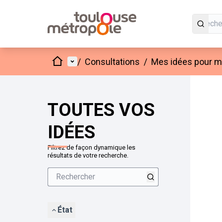
Accueil
Menu principal
/
Consultations
/
Mes idées pour mo
Passer
L'élément
+
−
TOUTES VOS
IDÉES
Filtrez de façon dynamique les
résultats de votre recherche.
État