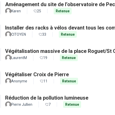
Aménagement du site de l’observatoire de Pec
Karen
25
Retenue
Installer des racks à vélos devant tous les c
CITOYEN
33
Retenue
Végétalisation massive de la place Roguet/St 
LaurentM
19
Retenue
Végétaliser Croix de Pierre
Anonyme
11
Retenue
Réduction de la pollution lumineuse
Pierre Jullien
7
Retenue