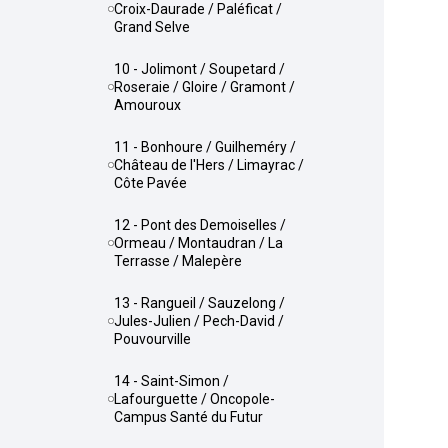
Croix-Daurade / Paléficat /
Grand Selve
10 - Jolimont / Soupetard /
Roseraie / Gloire / Gramont /
Amouroux
11 - Bonhoure / Guilheméry /
Château de l'Hers / Limayrac /
Côte Pavée
12 - Pont des Demoiselles /
Ormeau / Montaudran / La
Terrasse / Malepère
13 - Rangueil / Sauzelong /
Jules-Julien / Pech-David /
Pouvourville
14 - Saint-Simon /
Lafourguette / Oncopole-
Campus Santé du Futur