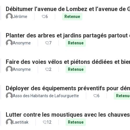
Débitumer l’avenue de Lombez et l’avenue de
Jérôme
6
Retenue
Planter des arbres et jardins partagés partout 
Anonyme
7
Retenue
Faire des voies vélos et piétons dédiées et bie
Anonyme
2
Retenue
Déployer des équipements préventifs pour dém
Asso des Habitants de Lafourguette
6
Retenu
Lutter contre les moustiques avec les chauves
Laetitiak
12
Retenue