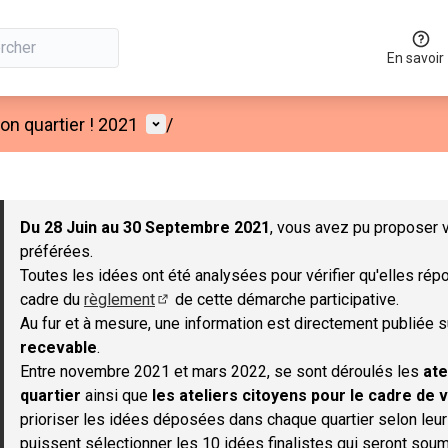
En savoir
Menu utilisateur
n quartier ! 2021
/
 la carte
 suivant est une carte qui présente les éléments de cette page co
Du 28 Juin au 30 Septembre 2021
, vous avez pu proposer v
préférées.
Toutes les idées ont été analysées pour vérifier qu'elles répo
cadre du
règlement
de cette démarche participative.
(S'ouvre dans un nouvel onglet)
Au fur et à mesure, une information est directement publiée 
recevable
.
Entre novembre 2021 et mars 2022, se sont déroulés les
ate
quartier
ainsi que
les ateliers citoyens pour le cadre de v
prioriser les idées déposées dans chaque quartier selon leu
puissent sélectionner les 10 idées finalistes qui seront soum