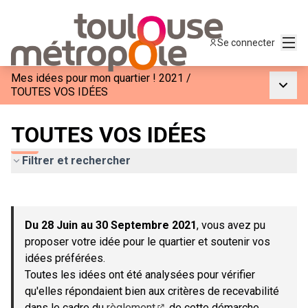
Menu
Se connecter
Mes idées pour mon quartier ! 2021
/
Menu p
TOUTES VOS IDÉES
TOUTES VOS IDÉES
Filtrer et rechercher
Passer la carte
Leaflet
|
©
OpenStreetMap
contributors
L'élément suivant est une carte qui présente les éléments de c
+
Du 28 Juin au 30 Septembre 2021
, vous avez pu
−
proposer votre idée pour le quartier et soutenir vos
idées préférées.
Toutes les idées ont été analysées pour vérifier
qu'elles répondaient bien aux critères de recevabilité
dans le cadre du
règlement
de cette démarche