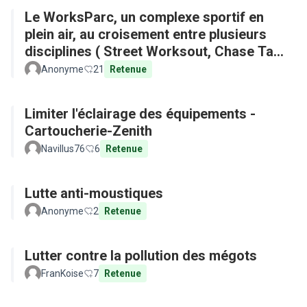
Le WorksParc, un complexe sportif en
plein air, au croisement entre plusieurs
disciplines ( Street Worksout, Chase Tag,
Parkour)
Anonyme
21
Retenue
Limiter l'éclairage des équipements -
Cartoucherie-Zenith
Navillus76
6
Retenue
Lutte anti-moustiques
Anonyme
2
Retenue
Lutter contre la pollution des mégots
FranKoise
7
Retenue