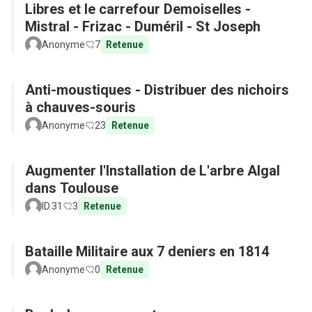
Libres et le carrefour Demoiselles -
Mistral - Frizac - Duméril - St Joseph
Anonyme
7
Retenue
Anti-moustiques - Distribuer des nichoirs
à chauves-souris
Anonyme
23
Retenue
Augmenter l'Installation de L'arbre Algal
dans Toulouse
ID.31
3
Retenue
Bataille Militaire aux 7 deniers en 1814
Anonyme
0
Retenue