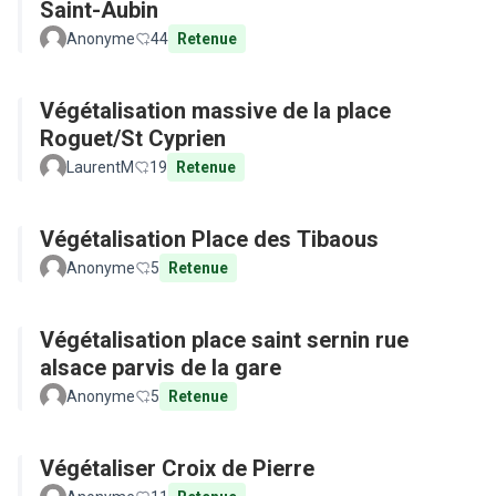
Saint-Aubin
Anonyme
44
Retenue
Végétalisation massive de la place
Roguet/St Cyprien
LaurentM
19
Retenue
Végétalisation Place des Tibaous
Anonyme
5
Retenue
Végétalisation place saint sernin rue
alsace parvis de la gare
Anonyme
5
Retenue
Végétaliser Croix de Pierre