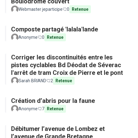
Boulodrome couvert
Webmaster jeparticipe
0
Retenue
Composte partagé 'lalala'lande
Anonyme
0
Retenue
Corriger les discontinuités entre les
pistes cyclables Bd Déodat de Séverac
l'arrêt de tram Croix de Pierre et le pont
Sarah BRIAND
2
Retenue
Création d’abris pour la faune
Anonyme
7
Retenue
Débitumer l’avenue de Lombez et
l’avenue de Grande Bretagne