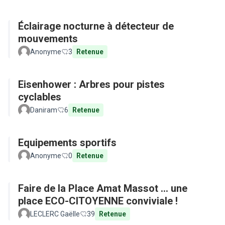
Éclairage nocturne à détecteur de
mouvements
Anonyme
3
Retenue
Eisenhower : Arbres pour pistes
cyclables
Daniram
6
Retenue
Equipements sportifs
Anonyme
0
Retenue
Faire de la Place Amat Massot ... une
place ECO-CITOYENNE conviviale !
LECLERC Gaëlle
39
Retenue