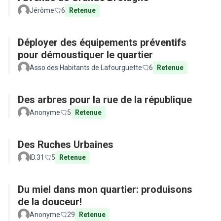
Jérôme
6
Retenue
Déployer des équipements préventifs
pour démoustiquer le quartier
Asso des Habitants de Lafourguette
6
Retenue
Des arbres pour la rue de la république
Anonyme
5
Retenue
Des Ruches Urbaines
ID.31
5
Retenue
Du miel dans mon quartier: produisons
de la douceur!
Anonyme
29
Retenue