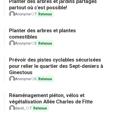
Planter des arbres et jardins partagés
partout où c'est possible!
Anonyme
7
Retenue
Planter des arbres et plantes
comestibles
Anonyme
3
Retenue
Prévoir des pistes cyclables sécurisées
pour relier le quartier des Sept-deniers à
Ginestous
Anonyme
0
Retenue
Réaménagement piéton, vélos et
végétalisation Allée Charles de Fitte
david_
7
Retenue