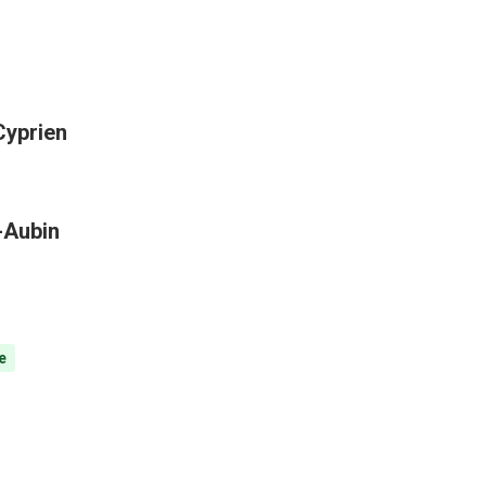
Cyprien
t-Aubin
e