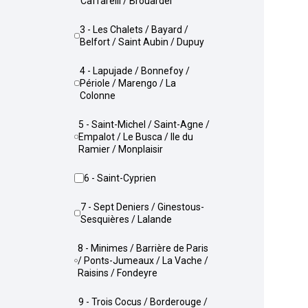
Caffarelli / Brouardel
3 - Les Chalets / Bayard /
Belfort / Saint Aubin / Dupuy
4 - Lapujade / Bonnefoy /
Périole / Marengo / La
Colonne
5 - Saint-Michel / Saint-Agne /
Empalot / Le Busca / Ile du
Ramier / Monplaisir
6 - Saint-Cyprien
7 - Sept Deniers / Ginestous-
Sesquières / Lalande
8 - Minimes / Barrière de Paris
/ Ponts-Jumeaux / La Vache /
Raisins / Fondeyre
9 - Trois Cocus / Borderouge /