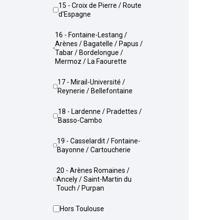
15 - Croix de Pierre / Route
d'Espagne
16 - Fontaine-Lestang /
Arènes / Bagatelle / Papus /
Tabar / Bordelongue /
Mermoz / La Faourette
17 - Mirail-Université /
Reynerie / Bellefontaine
18 - Lardenne / Pradettes /
Basso-Cambo
19 - Casselardit / Fontaine-
Bayonne / Cartoucherie
20 - Arènes Romaines /
Ancely / Saint-Martin du
Touch / Purpan
Hors Toulouse