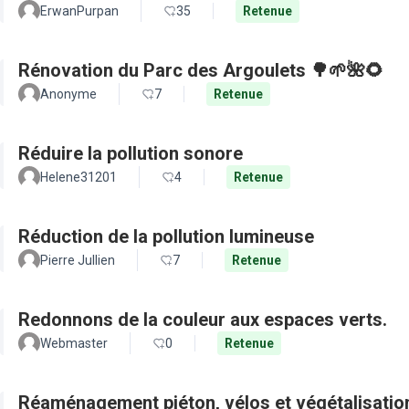
ErwanPurpan
35
Retenue
Rénovation du Parc des Argoulets 🌳🌱🌺🌻
Anonyme
7
Retenue
Réduire la pollution sonore
Helene31201
4
Retenue
Réduction de la pollution lumineuse
Pierre Jullien
7
Retenue
Redonnons de la couleur aux espaces verts.
Webmaster
0
Retenue
Réaménagement piéton, vélos et végétalisation