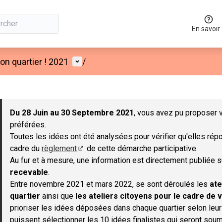
En savoir
Menu utilisateur
n quartier ! 2021
/
 la carte
 suivant est une carte qui présente les éléments de cette page co
Du 28 Juin au 30 Septembre 2021
, vous avez pu proposer v
préférées.
Toutes les idées ont été analysées pour vérifier qu'elles répo
cadre du
règlement
de cette démarche participative.
(S'ouvre dans un nouvel onglet)
Au fur et à mesure, une information est directement publiée 
recevable
.
Entre novembre 2021 et mars 2022, se sont déroulés les
ate
quartier
ainsi que
les ateliers citoyens pour le cadre de v
prioriser les idées déposées dans chaque quartier selon leu
puissent sélectionner les 10 idées finalistes qui seront soum