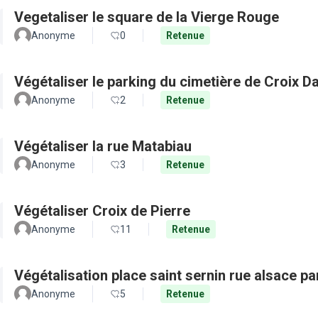
Vegetaliser le square de la Vierge Rouge
Anonyme
0
Retenue
Végétaliser le parking du cimetière de Croix D
Anonyme
2
Retenue
Végétaliser la rue Matabiau
Anonyme
3
Retenue
Végétaliser Croix de Pierre
Anonyme
11
Retenue
Végétalisation place saint sernin rue alsace pa
Anonyme
5
Retenue