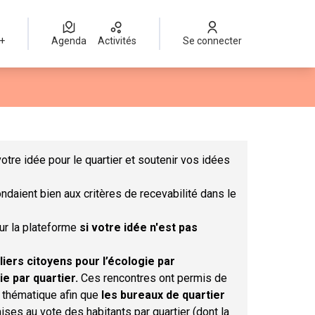
 +
Agenda
Activités
Se connecter
Leaflet
|
©
OpenStreetMap
contributors
mme des points de carte. L'élément peut être utilisé avec un lect
otre idée pour le quartier et soutenir vos idées
ndaient bien aux critères de recevabilité dans le
sur la plateforme
si votre idée n'est pas
liers citoyens pour l’écologie par
ie par quartier.
Ces rencontres ont permis de
r thématique afin que
les bureaux de quartier
ises au vote des habitants par quartier (dont la