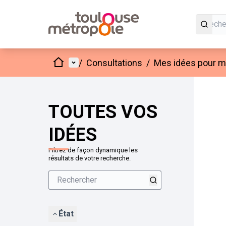
Accueil
Menu principal
/
Consultations
/
Mes idées pour mo
Passer
L'élément
+
−
TOUTES VOS
IDÉES
Filtrez de façon dynamique les
résultats de votre recherche.
État