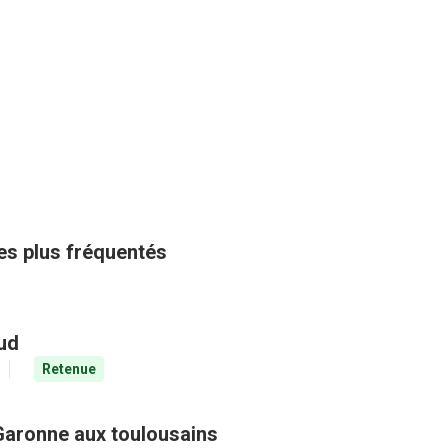
les plus fréquentés
aud
Retenue
Garonne aux toulousains