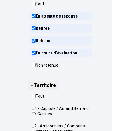
Tout
En attente de réponse
Retirée
Retenue
En cours d'évaluation
Non retenue
Territoire
Tout
1 - Capitole / Arnaud Bernard
/ Carmes
2 - Amidonniers / Compans-