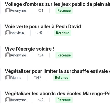
Voilage d'ombres sur les jeux public de plein a
Anonyme
1
Retenue
Voie verte pour aller à Pech David
bosvieux
5
Retenue
Vive l'énergie solaire !
Anonyme
4
Retenue
Végétaliser pour limiter la surchauffe estivale e
Marine
47
Retenue
Végétaliser les abords des écoles Marengo-Pé
Anonyme
2
Retenue