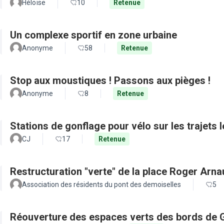
Héloïse
10
Retenue
Un complexe sportif en zone urbaine
Anonyme
58
Retenue
Stop aux moustiques ! Passons aux pièges !
Anonyme
8
Retenue
Stations de gonflage pour vélo sur les trajets 
CJ
17
Retenue
Restructuration "verte" de la place Roger Arn
Association des résidents du pont des demoiselles
5
Réouverture des espaces verts des bords de 