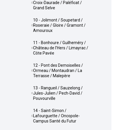
Croix-Daurade / Paléficat /
Grand Selve
10 - Jolimont / Soupetard /
Roseraie / Gloire / Gramont /
Amouroux
11 - Bonhoure / Guilheméry /
Château de l'Hers / Limayrac /
Côte Pavée
12 - Pont des Demoiselles /
Ormeau / Montaudran / La
Terrasse / Malepère
13 - Rangueil / Sauzelong /
Jules-Julien / Pech-David /
Pouvourville
14 - Saint-Simon /
Lafourguette / Oncopole-
Campus Santé du Futur