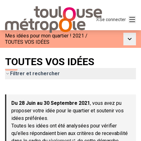
Menu
Se connecter
Mes idées pour mon quartier ! 2021
/
Menu p
TOUTES VOS IDÉES
TOUTES VOS IDÉES
Filtrer et rechercher
Passer la carte
Leaflet
|
©
OpenStreetMap
contributors
L'élément suivant est une carte qui présente les éléments de c
+
Du 28 Juin au 30 Septembre 2021
, vous avez pu
−
proposer votre idée pour le quartier et soutenir vos
idées préférées.
Toutes les idées ont été analysées pour vérifier
qu'elles répondaient bien aux critères de recevabilité
dans le cadre du
règlement
de cette démarche