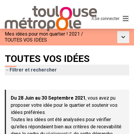
Menu
Se connecter
Mes idées pour mon quartier ! 2021
/
Menu p
TOUTES VOS IDÉES
TOUTES VOS IDÉES
Filtrer et rechercher
Passer la carte
Leaflet
|
©
OpenStreetMap
contributors
L'élément suivant est une carte qui présente les éléments de c
+
Du 28 Juin au 30 Septembre 2021
, vous avez pu
−
proposer votre idée pour le quartier et soutenir vos
idées préférées.
Toutes les idées ont été analysées pour vérifier
qu'elles répondaient bien aux critères de recevabilité
dans le cadre du
règlement
de cette démarche