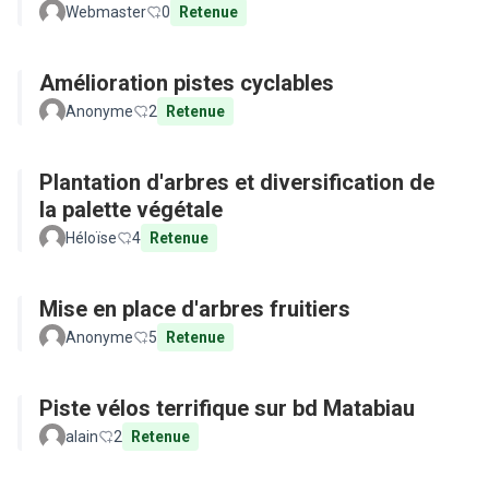
Webmaster
0
Retenue
Amélioration pistes cyclables
Anonyme
2
Retenue
Plantation d'arbres et diversification de
la palette végétale
Héloïse
4
Retenue
Mise en place d'arbres fruitiers
Anonyme
5
Retenue
Piste vélos terrifique sur bd Matabiau
alain
2
Retenue